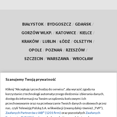
BIAŁYSTOK
/
BYDGOSZCZ
/
GDAŃSK
/
GORZÓW WLKP.
/
KATOWICE
/
KIELCE
/
KRAKÓW
/
LUBLIN
/
ŁÓDŹ
/
OLSZTYN
/
OPOLE
/
POZNAŃ
/
RZESZÓW
/
SZCZECIN
/
WARSZAWA
/
WROCŁAW
Szanujemy Twoją prywatność
Dołącz do nas:
Kliknij "Akceptuję i przechodzę do serwisu", aby wyrazić zgody na
korzystanie z technologii automatycznego śledzenia i zbierania danych,
TVP
dostęp do informacji na Twoim urządzeniu końcowym i ich
Abonament TVP
przechowywanie oraz na przetwarzanie Twoich danych osobowych przez
Regulamin TVP
nas, czyli Telewizję Polską S.A. w likwidacji (zwaną dalej również „TVP”),
Emisja w TVP
Zaufanych Partnerów z IAB* (1201 firm)
oraz pozostałych
Zaufanych
Polityka prywatności