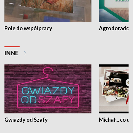
Pole do współpracy
Agrodoradcy 
INNE
Gwiazdy od Szafy
Michał... co dz