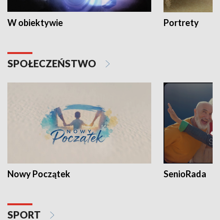
W obiektywie
Portrety
SPOŁECZEŃSTWO
Nowy Początek
SenioRada
SPORT