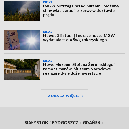
KIELCE
IMGW ostrzega przed burzami. Możliwy
silny wiatr, grad i przerwy w dostawie
prądu
KIELCE
Nawet 38 stopni i gorące noce. IMGW
wydał alert dla Świętokrzyskiego
KIELCE
Nowe Muzeum Stefana Żeromskiego i
remont murów. Muzeum Narodowe
realizuje dwie duże inwestycje
ZOBACZ WIĘCEJ
BIAŁYSTOK
/
BYDGOSZCZ
/
GDAŃSK
/