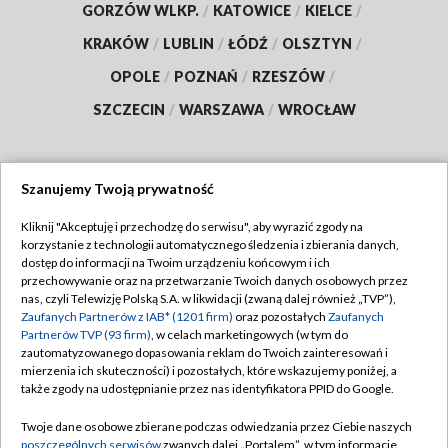
GORZÓW WLKP.
/
KATOWICE
/
KIELCE
/
KRAKÓW
/
LUBLIN
/
ŁÓDŹ
/
OLSZTYN
/
OPOLE
/
POZNAŃ
/
RZESZÓW
/
SZCZECIN
/
WARSZAWA
/
WROCŁAW
Szanujemy Twoją prywatność
Dołącz do nas:
Kliknij "Akceptuję i przechodzę do serwisu", aby wyrazić zgody na
korzystanie z technologii automatycznego śledzenia i zbierania danych,
TVP
dostęp do informacji na Twoim urządzeniu końcowym i ich
Abonament TVP
przechowywanie oraz na przetwarzanie Twoich danych osobowych przez
Regulamin TVP
nas, czyli Telewizję Polską S.A. w likwidacji (zwaną dalej również „TVP”),
Emisja w TVP
Polityka prywatności
Zaufanych Partnerów z IAB* (1201 firm)
oraz pozostałych
Zaufanych
Partnerów TVP (93 firm)
, w celach marketingowych (w tym do
Centrum informacji TVP
Moje zgody
zautomatyzowanego dopasowania reklam do Twoich zainteresowań i
mierzenia ich skuteczności) i pozostałych, które wskazujemy poniżej, a
Naziemna Telewizja Cyfrowa
Pomoc
także zgody na udostępnianie przez nas identyfikatora PPID do Google.
Sklep TVP
Biuro reklamy
Twoje dane osobowe zbierane podczas odwiedzania przez Ciebie naszych
Rada Programowa
Kontakt
poszczególnych serwisów
zwanych dalej „Portalem”, w tym informacje