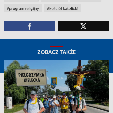
#program religijny
#kościół katolicki
ZOBACZ TAKŻE