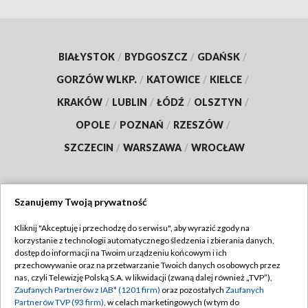
BIAŁYSTOK
/
BYDGOSZCZ
/
GDAŃSK
/
GORZÓW WLKP.
/
KATOWICE
/
KIELCE
/
KRAKÓW
/
LUBLIN
/
ŁÓDŹ
/
OLSZTYN
/
OPOLE
/
POZNAŃ
/
RZESZÓW
/
SZCZECIN
/
WARSZAWA
/
WROCŁAW
Szanujemy Twoją prywatność
Dołącz do nas:
Kliknij "Akceptuję i przechodzę do serwisu", aby wyrazić zgody na
korzystanie z technologii automatycznego śledzenia i zbierania danych,
TVP
dostęp do informacji na Twoim urządzeniu końcowym i ich
Abonament TVP
przechowywanie oraz na przetwarzanie Twoich danych osobowych przez
Regulamin TVP
nas, czyli Telewizję Polską S.A. w likwidacji (zwaną dalej również „TVP”),
Emisja w TVP
Polityka prywatności
Zaufanych Partnerów z IAB* (1201 firm)
oraz pozostałych
Zaufanych
Partnerów TVP (93 firm)
, w celach marketingowych (w tym do