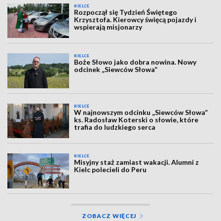
KIELCE
Rozpoczął się Tydzień Świętego
Krzysztofa. Kierowcy święcą pojazdy i
wspierają misjonarzy
KIELCE
Boże Słowo jako dobra nowina. Nowy
odcinek „Siewców Słowa”
KIELCE
W najnowszym odcinku „Siewców Słowa”
ks. Radosław Koterski o słowie, które
trafia do ludzkiego serca
KIELCE
Misyjny staż zamiast wakacji. Alumni z
Kielc polecieli do Peru
ZOBACZ WIĘCEJ