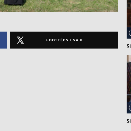
UDOSTĘPNIJ NA X
S
S