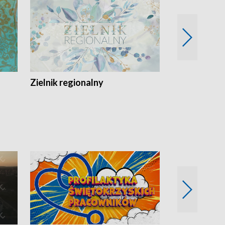
Zielnik regionalny
EkoLogiczni