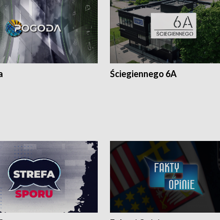
a
Ściegiennego 6A