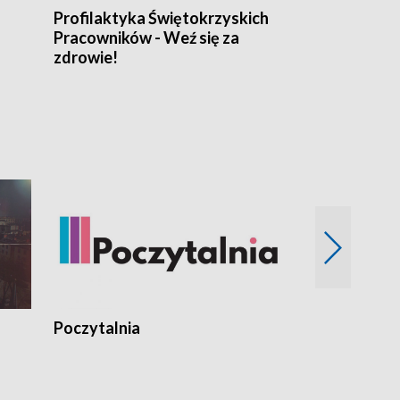
Profilaktyka Świętokrzyskich
Misja: Pacjen
Pracowników - Weź się za
zdrowie!
Poczytalnia
Koncerty TV