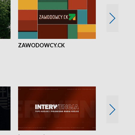
ZAWODOWCY.CK
Solidarni z U