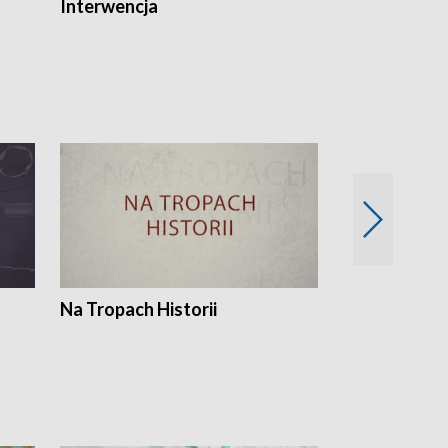
Interwencja
Fakty i Opin
Na Tropach Historii
Szept ziemi