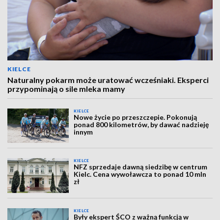
KIELCE
Naturalny pokarm może uratować wcześniaki. Eksperci
przypominają o sile mleka mamy
KIELCE
Nowe życie po przeszczepie. Pokonują
ponad 800 kilometrów, by dawać nadzieję
innym
KIELCE
NFZ sprzedaje dawną siedzibę w centrum
Kielc. Cena wywoławcza to ponad 10 mln
zł
KIELCE
Były ekspert ŚCO z ważną funkcją w