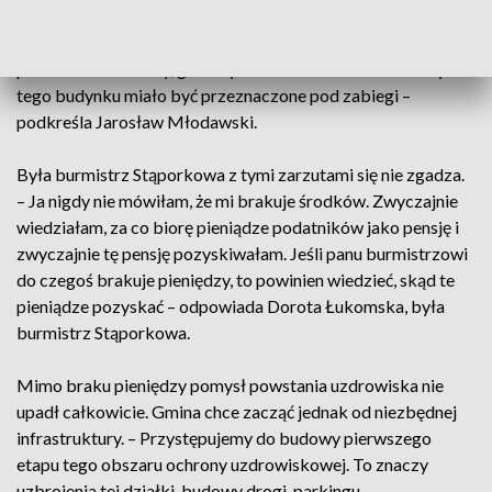
Zabraknie natomiast na kluczowy zakład leczniczy. Włodarz
przekonuje, że był on źle zaplanowany. – Był to budynek
ponad 370-metrowy, gdzie tylko 70 metrów kwadratowych
tego budynku miało być przeznaczone pod zabiegi –
podkreśla Jarosław Młodawski.
Była burmistrz Stąporkowa z tymi zarzutami się nie zgadza.
– Ja nigdy nie mówiłam, że mi brakuje środków. Zwyczajnie
wiedziałam, za co biorę pieniądze podatników jako pensję i
zwyczajnie tę pensję pozyskiwałam. Jeśli panu burmistrzowi
do czegoś brakuje pieniędzy, to powinien wiedzieć, skąd te
pieniądze pozyskać – odpowiada Dorota Łukomska, była
burmistrz Stąporkowa.
Mimo braku pieniędzy pomysł powstania uzdrowiska nie
upadł całkowicie. Gmina chce zacząć jednak od niezbędnej
infrastruktury. – Przystępujemy do budowy pierwszego
etapu tego obszaru ochrony uzdrowiskowej. To znaczy
uzbrojenia tej działki, budowy drogi, parkingu,