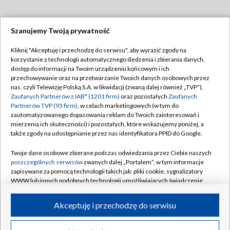
Szanujemy Twoją prywatność
Dołącz do nas:
Kliknij "Akceptuję i przechodzę do serwisu", aby wyrazić zgody na
korzystanie z technologii automatycznego śledzenia i zbierania danych,
TVP
dostęp do informacji na Twoim urządzeniu końcowym i ich
Abonament TVP
przechowywanie oraz na przetwarzanie Twoich danych osobowych przez
Regulamin TVP
nas, czyli Telewizję Polską S.A. w likwidacji (zwaną dalej również „TVP”),
Emisja w TVP
Polityka prywatności
Zaufanych Partnerów z IAB* (1201 firm)
oraz pozostałych
Zaufanych
Partnerów TVP (93 firm)
, w celach marketingowych (w tym do
Centrum informacji TVP
Moje zgody
zautomatyzowanego dopasowania reklam do Twoich zainteresowań i
mierzenia ich skuteczności) i pozostałych, które wskazujemy poniżej, a
Naziemna Telewizja Cyfrowa
Pomoc
także zgody na udostępnianie przez nas identyfikatora PPID do Google.
Sklep TVP
Biuro reklamy
Twoje dane osobowe zbierane podczas odwiedzania przez Ciebie naszych
Rada Programowa
Kontakt
poszczególnych serwisów
zwanych dalej „Portalem”, w tym informacje
zapisywane za pomocą technologii takich jak: pliki cookie, sygnalizatory
System NOS
WWW lub innych podobnych technologii umożliwiających świadczenie
dopasowanych i bezpiecznych usług, personalizację treści oraz reklam,
Informacje o nadawcy
Kanały
udostępnianie funkcji mediów społecznościowych oraz analizowanie
Akceptuję i przechodzę do serwisu
ruchu w Internecie.
Program dla prasy
©2026 Telewizja Polska S.A. w likwidacji
Biuro Reklamy
Twoje dane osobowe zbierane podczas odwiedzania przez Ciebie