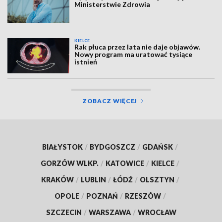
Ministerstwie Zdrowia
KIELCE
Rak płuca przez lata nie daje objawów.
Nowy program ma uratować tysiące
istnień
ZOBACZ WIĘCEJ
BIAŁYSTOK
/
BYDGOSZCZ
/
GDAŃSK
/
GORZÓW WLKP.
/
KATOWICE
/
KIELCE
/
KRAKÓW
/
LUBLIN
/
ŁÓDŹ
/
OLSZTYN
/
OPOLE
/
POZNAŃ
/
RZESZÓW
/
SZCZECIN
/
WARSZAWA
/
WROCŁAW