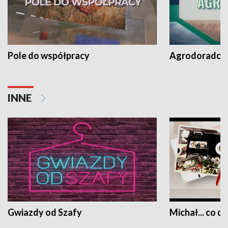
Pole do współpracy
Agrodoradcy 
INNE
Gwiazdy od Szafy
Michał... co dz