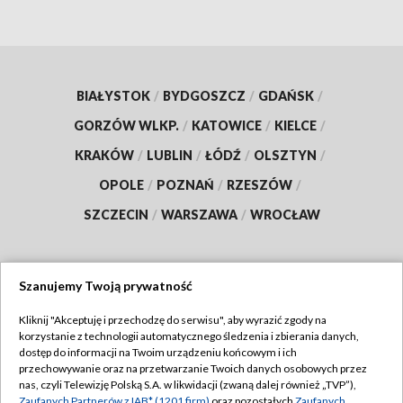
BIAŁYSTOK
/
BYDGOSZCZ
/
GDAŃSK
/
GORZÓW WLKP.
/
KATOWICE
/
KIELCE
/
KRAKÓW
/
LUBLIN
/
ŁÓDŹ
/
OLSZTYN
/
OPOLE
/
POZNAŃ
/
RZESZÓW
/
SZCZECIN
/
WARSZAWA
/
WROCŁAW
Szanujemy Twoją prywatność
Dołącz do nas:
Kliknij "Akceptuję i przechodzę do serwisu", aby wyrazić zgody na
korzystanie z technologii automatycznego śledzenia i zbierania danych,
TVP
dostęp do informacji na Twoim urządzeniu końcowym i ich
Abonament TVP
przechowywanie oraz na przetwarzanie Twoich danych osobowych przez
Regulamin TVP
nas, czyli Telewizję Polską S.A. w likwidacji (zwaną dalej również „TVP”),
Emisja w TVP
Zaufanych Partnerów z IAB* (1201 firm)
oraz pozostałych
Zaufanych
Polityka prywatności