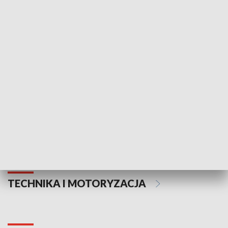
KULTURA I SZTUKA
Informator kulturalny
Drzwi do kult
TECHNIKA I MOTORYZACJA