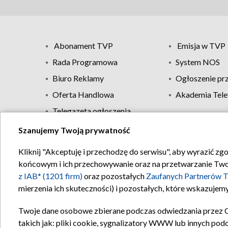
Abonament TVP
Emisja w TVP
Rada Programowa
System NOS
Biuro Reklamy
Ogłoszenie pr
Oferta Handlowa
Akademia Tele
Telegazeta ogłoszenia
Szanujemy Twoją prywatność
Regulamin TVP
Kliknij "Akceptuję i przechodzę do serwisu", aby wyrazić zg
końcowym i ich przechowywanie oraz na przetwarzanie Twoich
z IAB* (1201 firm)
oraz pozostałych
Zaufanych Partnerów T
mierzenia ich skuteczności) i pozostałych, które wskazujemy
Twoje dane osobowe zbierane podczas odwiedzania przez 
takich jak: pliki cookie, sygnalizatory WWW lub innych pod