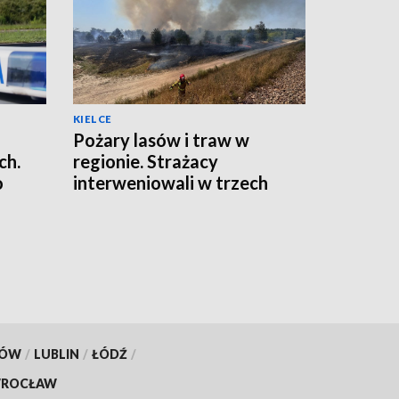
KIELCE
Pożary lasów i traw w
ch.
regionie. Strażacy
o
interweniowali w trzech
miejscowościach
KÓW
/
LUBLIN
/
ŁÓDŹ
/
ROCŁAW