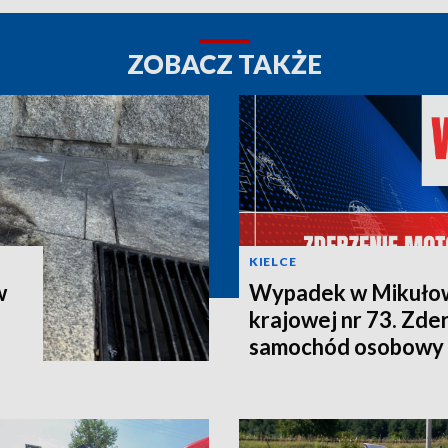
ZOBACZ TAKŻE
KIELCE
w
Wypadek w Mikułow
krajowej nr 73. Zder
samochód osobowy 