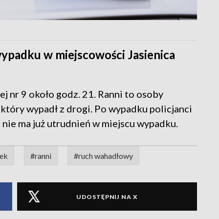
wypadku w miejscowości Jasienica
j nr 9 około godz. 21. Ranni to osoby
óry wypadł z drogi. Po wypadku policjanci
nie ma już utrudnień w miejscu wypadku.
ek
#ranni
#ruch wahadłowy
UDOSTĘPNIJ NA X