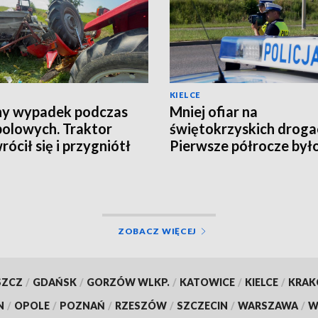
KIELCE
ny wypadek podczas
Mniej ofiar na
polowych. Traktor
świętokrzyskich droga
rócił się i przygniótł
Pierwsze półrocze był
tka [ZDJĘCIA]
rekordowo bezpieczne
ZOBACZ WIĘCEJ
SZCZ
/
GDAŃSK
/
GORZÓW WLKP.
/
KATOWICE
/
KIELCE
/
KRA
N
/
OPOLE
/
POZNAŃ
/
RZESZÓW
/
SZCZECIN
/
WARSZAWA
/
W