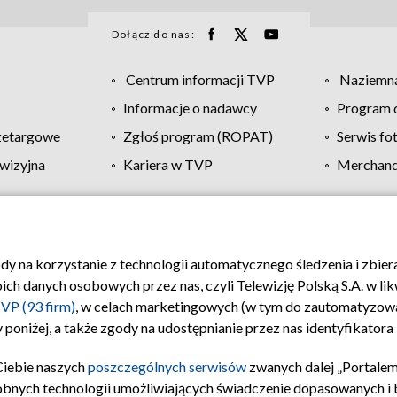
Dołącz do nas:
Centrum informacji TVP
Naziemna
Informacje o nadawcy
Program d
zetargowe
Zgłoś program (ROPAT)
Serwis fo
wizyjna
Kariera w TVP
Merchandi
Polityka prywatności
Moje zgody
Pomoc
Biuro re
ody na korzystanie z technologii automatycznego śledzenia i zbie
 danych osobowych przez nas, czyli Telewizję Polską S.A. w likw
VP (93 firm)
, w celach marketingowych (w tym do zautomatyzow
 poniżej, a także zgody na udostępnianie przez nas identyfikator
Ciebie naszych
poszczególnych serwisów
zwanych dalej „Portalem
obnych technologii umożliwiających świadczenie dopasowanych i be