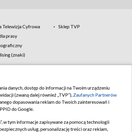
 Telewizja Cyfrowa
Sklep TVP
la prasy
tograficzny
sing (znaki)
klamy
Kontakt
rania danych, dostęp do informacji na Twoim urządzeniu
idacji (zwaną dalej również „TVP”),
Zaufanych Partnerów
anego dopasowania reklam do Twoich zainteresowań i
a PPID do Google.
”, w tym informacje zapisywane za pomocą technologii
zpiecznych usług, personalizację treści oraz reklam,