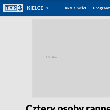
POWRÓT DO
KIELCE
Aktualności
Program
TVP REGIONY
Cztery osoby rann