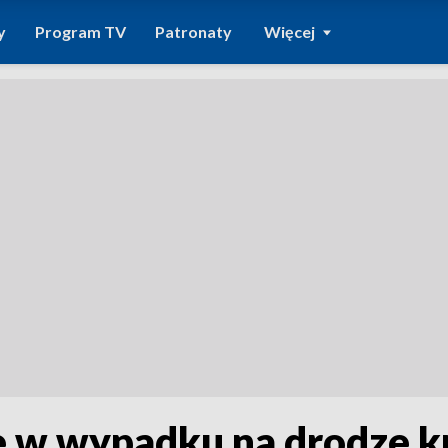
y
Program TV
Patronaty
Więcej
e w wypadku na drodze kr