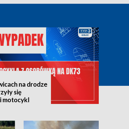
icach na drodze
zyły się
i motocykl