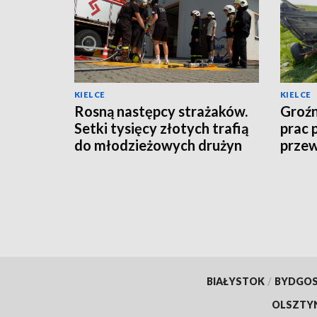
KIELCE
KIELCE
Rosną następcy strażaków.
Groź
Setki tysięcy złotych trafią
prac 
do młodzieżowych drużyn
przew
pożarniczych
53-la
BIAŁYSTOK
/
BYDGO
OLSZTY