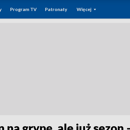
y
Program TV
Patronaty
Więcej
n na grypę, ale już sezon 