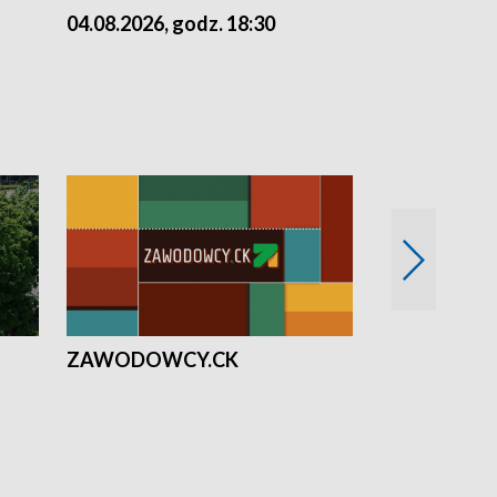
04.08.2026, godz. 18:30
03.08.2026, 
ZAWODOWCY.CK
Solidarni z U