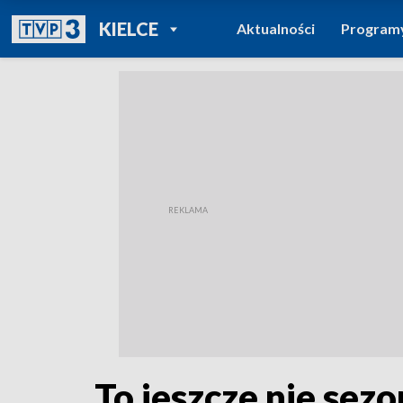
POWRÓT DO
KIELCE
Aktualności
Program
TVP REGIONY
To jeszcze nie sezo