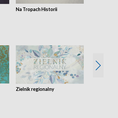
Na Tropach Historii
Szept ziemi
Zielnik regionalny
EkoLogiczni