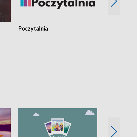
Poczytalnia
Koncerty TV