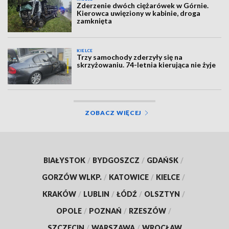
Zderzenie dwóch ciężarówek w Górnie.
Kierowca uwięziony w kabinie, droga
zamknięta
KIELCE
Trzy samochody zderzyły się na
skrzyżowaniu. 74-letnia kierująca nie żyje
ZOBACZ WIĘCEJ
BIAŁYSTOK
/
BYDGOSZCZ
/
GDAŃSK
/
GORZÓW WLKP.
/
KATOWICE
/
KIELCE
/
KRAKÓW
/
LUBLIN
/
ŁÓDŹ
/
OLSZTYN
/
OPOLE
/
POZNAŃ
/
RZESZÓW
/
SZCZECIN
/
WARSZAWA
/
WROCŁAW