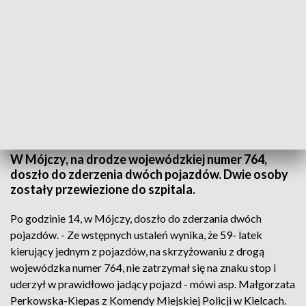
Wypadek na skrzyżowaniu DW nr 764 w Mójczy. Dwie osoby trafiły do szpitala
W Mójczy, na drodze wojewódzkiej numer 764,
doszło do zderzenia dwóch pojazdów. Dwie osoby
zostały przewiezione do szpitala.
Po godzinie 14, w Mójczy, doszło do zderzania dwóch
pojazdów. - Ze wstępnych ustaleń wynika, że 59- latek
kierujący jednym z pojazdów, na skrzyżowaniu z drogą
wojewódzka numer 764, nie zatrzymał się na znaku stop i
uderzył w prawidłowo jadący pojazd - mówi asp. Małgorzata
Perkowska-Kiepas z Komendy Miejskiej Policji w Kielcach.