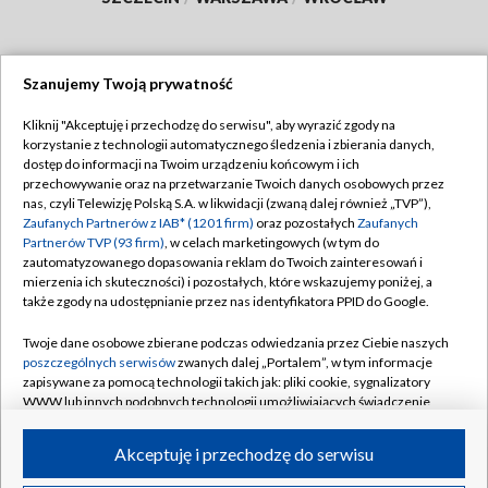
Szanujemy Twoją prywatność
Dołącz do nas:
Kliknij "Akceptuję i przechodzę do serwisu", aby wyrazić zgody na
korzystanie z technologii automatycznego śledzenia i zbierania danych,
TVP
dostęp do informacji na Twoim urządzeniu końcowym i ich
Abonament TVP
przechowywanie oraz na przetwarzanie Twoich danych osobowych przez
Regulamin TVP
nas, czyli Telewizję Polską S.A. w likwidacji (zwaną dalej również „TVP”),
Emisja w TVP
Polityka prywatności
Zaufanych Partnerów z IAB* (1201 firm)
oraz pozostałych
Zaufanych
Partnerów TVP (93 firm)
, w celach marketingowych (w tym do
Centrum informacji TVP
Moje zgody
zautomatyzowanego dopasowania reklam do Twoich zainteresowań i
mierzenia ich skuteczności) i pozostałych, które wskazujemy poniżej, a
Naziemna Telewizja Cyfrowa
Pomoc
także zgody na udostępnianie przez nas identyfikatora PPID do Google.
Sklep TVP
Biuro reklamy
Twoje dane osobowe zbierane podczas odwiedzania przez Ciebie naszych
Rada Programowa
Kontakt
poszczególnych serwisów
zwanych dalej „Portalem”, w tym informacje
zapisywane za pomocą technologii takich jak: pliki cookie, sygnalizatory
System NOS
WWW lub innych podobnych technologii umożliwiających świadczenie
dopasowanych i bezpiecznych usług, personalizację treści oraz reklam,
Informacje o nadawcy
Kanały
udostępnianie funkcji mediów społecznościowych oraz analizowanie
Akceptuję i przechodzę do serwisu
ruchu w Internecie.
Program dla prasy
©2026 Telewizja Polska S.A. w likwidacji