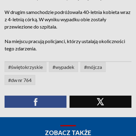
W drugim samochodzie podróżowała 40-letnia kobieta wraz
z 4-letnią córką. W wyniku wypadku obie zostały
przewiezione do szpitala.
Na miejscu pracują policjanci, którzy ustalają okoliczności
tego zdarzenia.
#świętokrzyskie
#wypadek
#mójcza
#dw nr 764
ZOBACZ TAKŻE