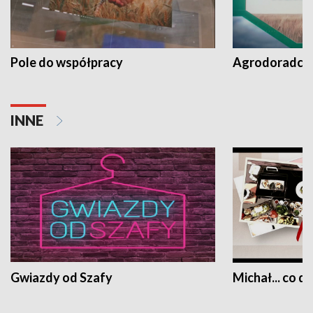
Pole do współpracy
Agrodoradcy 
INNE
Gwiazdy od Szafy
Michał... co dz