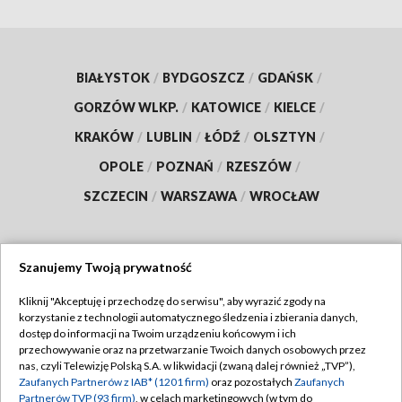
BIAŁYSTOK
/
BYDGOSZCZ
/
GDAŃSK
/
GORZÓW WLKP.
/
KATOWICE
/
KIELCE
/
KRAKÓW
/
LUBLIN
/
ŁÓDŹ
/
OLSZTYN
/
OPOLE
/
POZNAŃ
/
RZESZÓW
/
SZCZECIN
/
WARSZAWA
/
WROCŁAW
Szanujemy Twoją prywatność
Dołącz do nas:
Kliknij "Akceptuję i przechodzę do serwisu", aby wyrazić zgody na
korzystanie z technologii automatycznego śledzenia i zbierania danych,
TVP
dostęp do informacji na Twoim urządzeniu końcowym i ich
Abonament TVP
przechowywanie oraz na przetwarzanie Twoich danych osobowych przez
Regulamin TVP
nas, czyli Telewizję Polską S.A. w likwidacji (zwaną dalej również „TVP”),
Emisja w TVP
Zaufanych Partnerów z IAB* (1201 firm)
oraz pozostałych
Zaufanych
Polityka prywatności
Partnerów TVP (93 firm)
, w celach marketingowych (w tym do