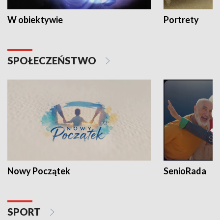
W obiektywie
Portrety
SPOŁECZEŃSTWO
Nowy Początek
SenioRada
SPORT