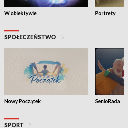
W obiektywie
Portrety
SPOŁECZEŃSTWO
Nowy Początek
SenioRada
SPORT