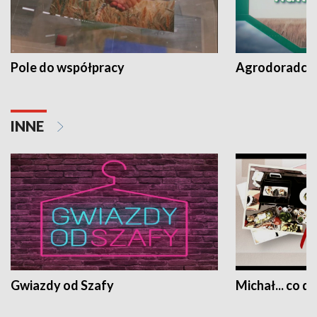
Pole do współpracy
Agrodoradcy 
INNE
Gwiazdy od Szafy
Michał... co dz