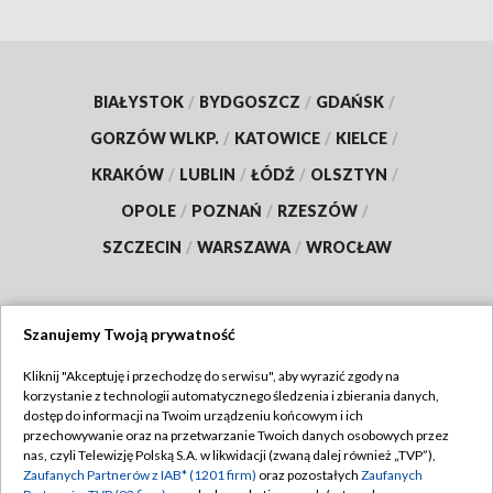
BIAŁYSTOK
/
BYDGOSZCZ
/
GDAŃSK
/
GORZÓW WLKP.
/
KATOWICE
/
KIELCE
/
KRAKÓW
/
LUBLIN
/
ŁÓDŹ
/
OLSZTYN
/
OPOLE
/
POZNAŃ
/
RZESZÓW
/
SZCZECIN
/
WARSZAWA
/
WROCŁAW
Szanujemy Twoją prywatność
Dołącz do nas:
Kliknij "Akceptuję i przechodzę do serwisu", aby wyrazić zgody na
korzystanie z technologii automatycznego śledzenia i zbierania danych,
TVP
dostęp do informacji na Twoim urządzeniu końcowym i ich
Abonament TVP
przechowywanie oraz na przetwarzanie Twoich danych osobowych przez
Regulamin TVP
nas, czyli Telewizję Polską S.A. w likwidacji (zwaną dalej również „TVP”),
Emisja w TVP
Zaufanych Partnerów z IAB* (1201 firm)
oraz pozostałych
Zaufanych
Polityka prywatności