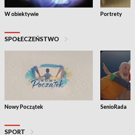
W obiektywie
Portrety
SPOŁECZEŃSTWO
Nowy Początek
SenioRada
SPORT