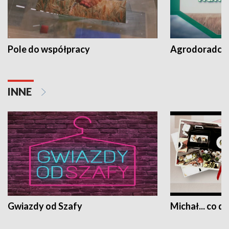
Pole do współpracy
Agrodoradcy 
INNE
Gwiazdy od Szafy
Michał... co dz