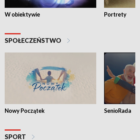
W obiektywie
Portrety
SPOŁECZEŃSTWO
Nowy Początek
SenioRada
SPORT