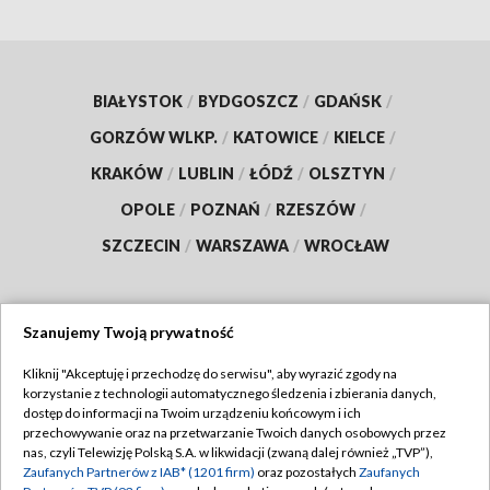
BIAŁYSTOK
/
BYDGOSZCZ
/
GDAŃSK
/
GORZÓW WLKP.
/
KATOWICE
/
KIELCE
/
KRAKÓW
/
LUBLIN
/
ŁÓDŹ
/
OLSZTYN
/
OPOLE
/
POZNAŃ
/
RZESZÓW
/
SZCZECIN
/
WARSZAWA
/
WROCŁAW
Szanujemy Twoją prywatność
Dołącz do nas:
Kliknij "Akceptuję i przechodzę do serwisu", aby wyrazić zgody na
korzystanie z technologii automatycznego śledzenia i zbierania danych,
TVP
dostęp do informacji na Twoim urządzeniu końcowym i ich
Abonament TVP
przechowywanie oraz na przetwarzanie Twoich danych osobowych przez
Regulamin TVP
nas, czyli Telewizję Polską S.A. w likwidacji (zwaną dalej również „TVP”),
Emisja w TVP
Zaufanych Partnerów z IAB* (1201 firm)
oraz pozostałych
Zaufanych
Polityka prywatności