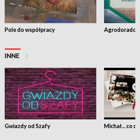
Pole do współpracy
Agrodoradcy 
INNE
Gwiazdy od Szafy
Michał... co dz