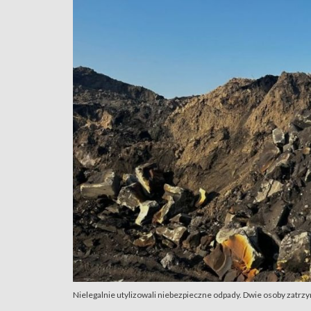
Nielegalnie utylizowali niebezpieczne odpady. Dwie osoby zatrzyma