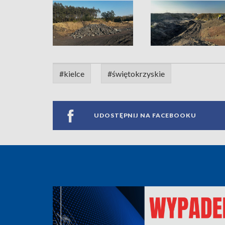
#kielce
#świętokrzyskie
UDOSTĘPNIJ NA FACEBOOKU