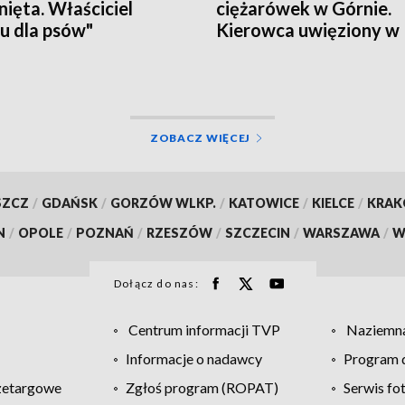
nięta. Właściciel
ciężarówek w Górnie.
u dla psów"
Kierowca uwięziony w
zymany
kabinie, droga zamknię
ZOBACZ WIĘCEJ
SZCZ
/
GDAŃSK
/
GORZÓW WLKP.
/
KATOWICE
/
KIELCE
/
KRA
N
/
OPOLE
/
POZNAŃ
/
RZESZÓW
/
SZCZECIN
/
WARSZAWA
/
W
Dołącz do nas:
Centrum informacji TVP
Naziemna
Informacje o nadawcy
Program d
zetargowe
Zgłoś program (ROPAT)
Serwis fo