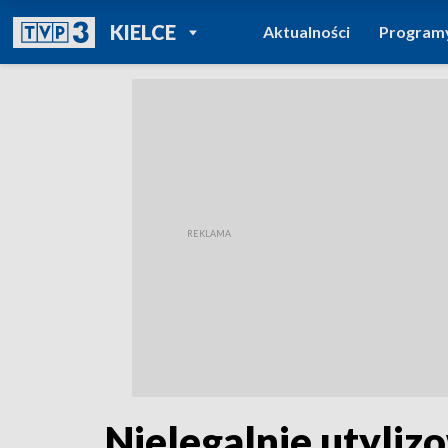
POWRÓT DO
KIELCE
Aktualności
Program
TVP REGIONY
Nielegalnie utyliz