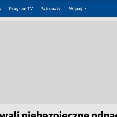
y
Program TV
Patronaty
Więcej
owali niebezpieczne odpa