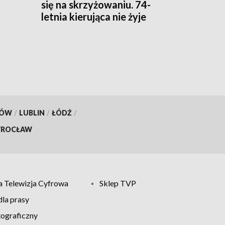
się na skrzyżowaniu. 74-
letnia kierująca nie żyje
ta
KÓW
/
LUBLIN
/
ŁÓDŹ
/
ROCŁAW
 Telewizja Cyfrowa
Sklep TVP
la prasy
tograficzny