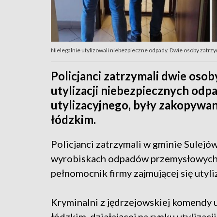
Nielegalnie utylizowali niebezpieczne odpady. Dwie osoby zatrzym
Policjanci zatrzymali dwie oso
utylizacji niebezpiecznych odpa
utylizacyjnego, były zakopyw
łódzkim.
Policjanci zatrzymali w gminie Sulejó
wyrobiskach odpadów przemysłowych. 
pełnomocnik firmy zajmującej się utyli
Kryminalni z jędrzejowskiej komendy us
łódzkim, działającej na rynku utyliza