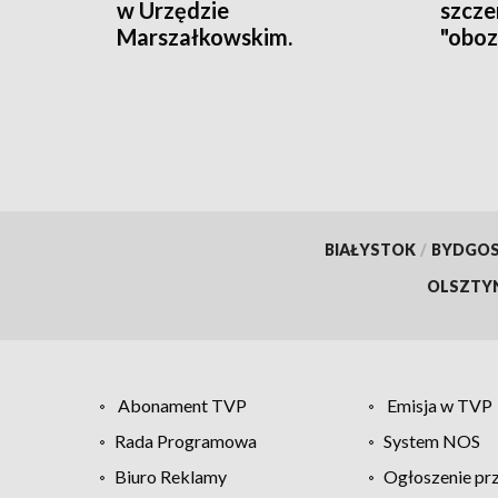
w Urzędzie
szcze
Marszałkowskim.
"oboz
Zareagowała ochrona
zatr
BIAŁYSTOK
/
BYDGO
OLSZTY
Abonament TVP
Emisja w TVP
Rada Programowa
System NOS
Biuro Reklamy
Ogłoszenie pr