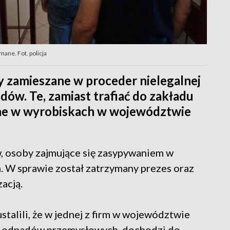
ane. Fot. policja
by zamieszane w proceder nielegalnej
dów. Te, zamiast trafiać do zakładu
ane w wyrobiskach w województwie
w, osoby zajmujące się zasypywaniem w
W sprawie został zatrzymany prezes oraz
zacją.
talili, że w jednej z firm w województwie
cji odpadów przemysłowych, dochodzi do