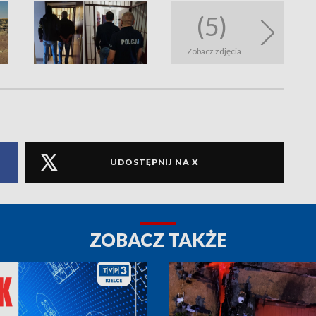
(5)
Zobacz zdjęcia
UDOSTĘPNIJ NA X
ZOBACZ TAKŻE