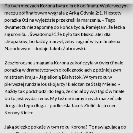
Po tych meczach Korona była o krok od finału. W pierwszym
meczu półfinałowym wygrała z Arką Gdynia 2:1. Niestety
porażka 0:1 na wyjeździe przekreśliła marzenia. – Tego
dwumeczu nie zapomnę do końca życia. Pamiętam, że łezka
się uroniła… Świadomość, że było tak blisko, ale i dla
chłopaków, bo każdy marzył, żeby zagrać w tym finale na
Narodowym – dodaje Jakub Żubrowski.
Zeszłoroczne zmagania Korona zakończyła w ćwierćfinale
porażką w dramatycznych okolicznościach z późniejszym
mistrzem kraju – Jagiellonią Białystok. W tym roku w
pierwszej rundzie los skojarzył kielczan ze Stalą Mielec. –
Każdy tak podchodzi do tego, że chciałby wystąpić w finale,
bo to jest wydarzenie. My też nie mamy innych marzeń, ale
droga do tego długa – podkreśla Jacek Zieliński, trener
Korony Kielce.
Jaką ścieżkę pokaże w tym roku Korona? Tę nawiązującą do