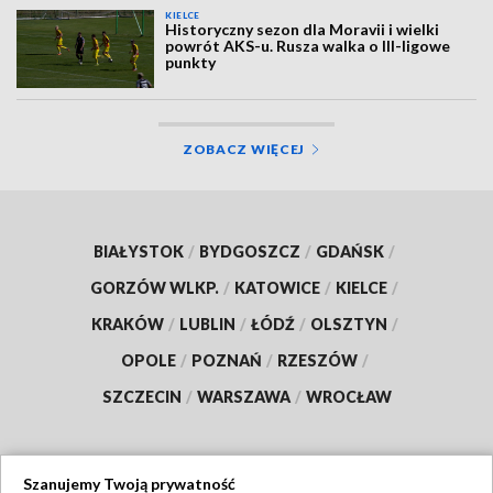
KIELCE
Historyczny sezon dla Moravii i wielki
powrót AKS-u. Rusza walka o III-ligowe
punkty
ZOBACZ WIĘCEJ
BIAŁYSTOK
/
BYDGOSZCZ
/
GDAŃSK
/
GORZÓW WLKP.
/
KATOWICE
/
KIELCE
/
KRAKÓW
/
LUBLIN
/
ŁÓDŹ
/
OLSZTYN
/
OPOLE
/
POZNAŃ
/
RZESZÓW
/
SZCZECIN
/
WARSZAWA
/
WROCŁAW
Szanujemy Twoją prywatność