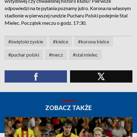
wstydliwej czy chwalebnej historii klubu? Pierwsze
odpowiedzi na te pytania poznamy jutro. Korona na własnym
stadionie w pierwszej rundzie Pucharu Polski podejmie Stal
Mielec. Początek meczu o godz. 17:30.
#świętokrzyskie
#kielce
#korona kielce
#puchar polski
#mecz
#stal mielec
ZOBACZ TAKŻE