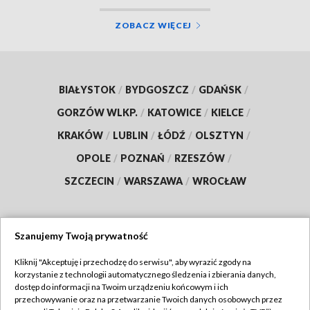
ZOBACZ WIĘCEJ
BIAŁYSTOK
/
BYDGOSZCZ
/
GDAŃSK
/
GORZÓW WLKP.
/
KATOWICE
/
KIELCE
/
KRAKÓW
/
LUBLIN
/
ŁÓDŹ
/
OLSZTYN
/
OPOLE
/
POZNAŃ
/
RZESZÓW
/
SZCZECIN
/
WARSZAWA
/
WROCŁAW
Szanujemy Twoją prywatność
Dołącz do nas:
Kliknij "Akceptuję i przechodzę do serwisu", aby wyrazić zgody na
korzystanie z technologii automatycznego śledzenia i zbierania danych,
TVP
dostęp do informacji na Twoim urządzeniu końcowym i ich
Abonament TVP
przechowywanie oraz na przetwarzanie Twoich danych osobowych przez
Regulamin TVP