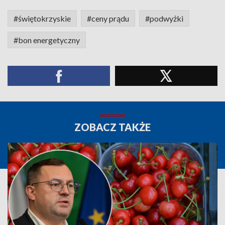
#świętokrzyskie
#ceny prądu
#podwyżki
#bon energetyczny
ZOBACZ TAKŻE