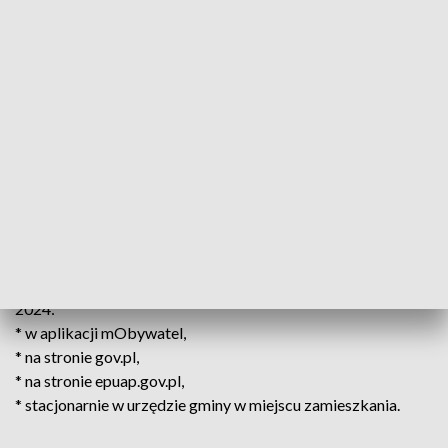
Zasada „złotówka za złotówkę”
Przy wypłacie bonu energetycznego obowiązywać będzie
tzw. zasada złotówka za złotówkę. Dlatego jeżeli kryterium
dochodowe zostanie przekroczone, dalej istnieje możliwość
ubiegania się o bon energetyczny. W takim przypadku kwota
świadczenia będzie pomniejszana o kwotę tego
przekroczenia. Minimalna kwota wypłacanych bonów
energetycznych będzie wynosić 20 zł.
Gdzie można złożyć wniosek o bon energetyczny?
Wniosek o bon energetyczny można złożyć do 30 września
2024:
* w aplikacji mObywatel,
* na stronie gov.pl,
* na stronie epuap.gov.pl,
* stacjonarnie w urzędzie gminy w miejscu zamieszkania.