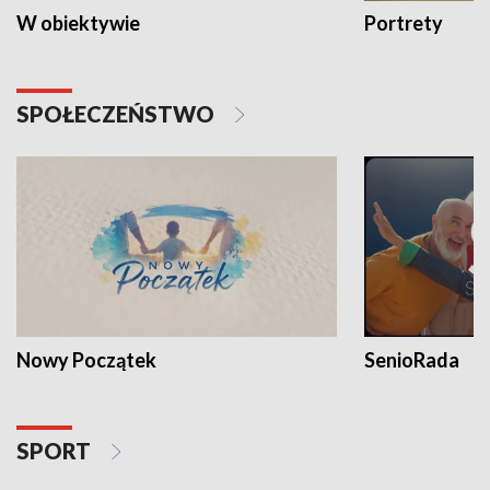
W obiektywie
Portrety
SPOŁECZEŃSTWO
Nowy Początek
SenioRada
SPORT