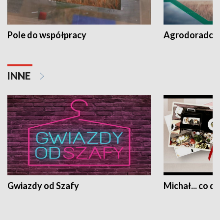
Pole do współpracy
Agrodoradcy 
INNE
Gwiazdy od Szafy
Michał... co dz