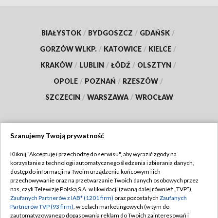
BIAŁYSTOK
/
BYDGOSZCZ
/
GDAŃSK
/
GORZÓW WLKP.
/
KATOWICE
/
KIELCE
/
KRAKÓW
/
LUBLIN
/
ŁÓDŹ
/
OLSZTYN
/
OPOLE
/
POZNAŃ
/
RZESZÓW
/
SZCZECIN
/
WARSZAWA
/
WROCŁAW
Szanujemy Twoją prywatność
Dołącz do nas:
Kliknij "Akceptuję i przechodzę do serwisu", aby wyrazić zgody na
korzystanie z technologii automatycznego śledzenia i zbierania danych,
TVP
dostęp do informacji na Twoim urządzeniu końcowym i ich
Abonament TVP
przechowywanie oraz na przetwarzanie Twoich danych osobowych przez
Regulamin TVP
nas, czyli Telewizję Polską S.A. w likwidacji (zwaną dalej również „TVP”),
Emisja w TVP
Zaufanych Partnerów z IAB* (1201 firm)
oraz pozostałych
Zaufanych
Polityka prywatności
Partnerów TVP (93 firm)
, w celach marketingowych (w tym do
Centrum informacji TVP
Moje zgody
zautomatyzowanego dopasowania reklam do Twoich zainteresowań i