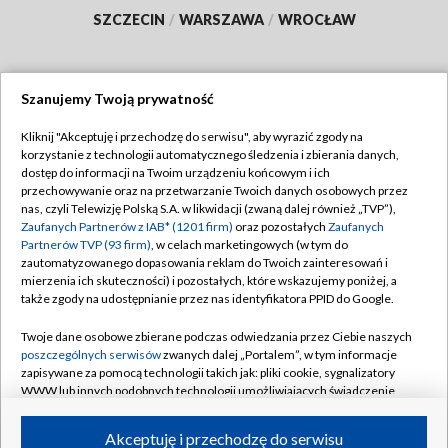
SZCZECIN
/
WARSZAWA
/
WROCŁAW
Szanujemy Twoją prywatność
Dołącz do nas:
Kliknij "Akceptuję i przechodzę do serwisu", aby wyrazić zgody na
korzystanie z technologii automatycznego śledzenia i zbierania danych,
TVP
dostęp do informacji na Twoim urządzeniu końcowym i ich
Abonament TVP
przechowywanie oraz na przetwarzanie Twoich danych osobowych przez
Regulamin TVP
nas, czyli Telewizję Polską S.A. w likwidacji (zwaną dalej również „TVP”),
Emisja w TVP
Polityka prywatności
Zaufanych Partnerów z IAB* (1201 firm)
oraz pozostałych
Zaufanych
Partnerów TVP (93 firm)
, w celach marketingowych (w tym do
Centrum informacji TVP
Moje zgody
zautomatyzowanego dopasowania reklam do Twoich zainteresowań i
mierzenia ich skuteczności) i pozostałych, które wskazujemy poniżej, a
Naziemna Telewizja Cyfrowa
Pomoc
także zgody na udostępnianie przez nas identyfikatora PPID do Google.
Sklep TVP
Biuro reklamy
Twoje dane osobowe zbierane podczas odwiedzania przez Ciebie naszych
Rada Programowa
Kontakt
poszczególnych serwisów
zwanych dalej „Portalem”, w tym informacje
zapisywane za pomocą technologii takich jak: pliki cookie, sygnalizatory
System NOS
WWW lub innych podobnych technologii umożliwiających świadczenie
dopasowanych i bezpiecznych usług, personalizację treści oraz reklam,
Informacje o nadawcy
Kanały
udostępnianie funkcji mediów społecznościowych oraz analizowanie
Akceptuję i przechodzę do serwisu
ruchu w Internecie.
Program dla prasy