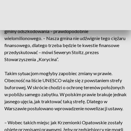
środowiskowej. Ta z kolei została wydana przez poprzednie
władze gminy. Zgodnie z nową propozycją RDOŚ miałby
rozważyć, czy są podstawy do jej uchylenia. Taki scenariusz
mógłby jednak spowodować, że inwestor domagałby się od
gminy odszkodowania – prawdopodobnie
wielomilionowego. – Nasza gmina nie udźwignie tego ciężaru
finansowego, dlatego trzeba będzie te kwestie finansowe
przedyskutować – mówi Seweryn Stoltz, prezes
Stowarzyszenia „Korycina”.
Takim sytuacjom mogłyby zapobiec zmiany w prawie.
Obecność na liście UNESCO wiąże się z powstaniem strefy
buforowej. W skrócie chodzi o ochronę terenów położonych
w pobliżu samego zabytku. W polskim prawie brakuje jednak
jasnego ujęcia, jak traktować taką strefę. Dlatego w
Warszawie postulowano wprowadzenie nowelizacji ustawy.
– Wobec takich miejsc jak Krzemionki Opatowskie zostały
objęte przepisami prawnymi, żeby przedsiębiorcy nie mogli