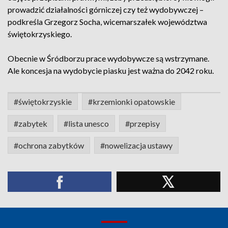
prowadzić działalności górniczej czy też wydobywczej –
podkreśla Grzegorz Socha, wicemarszałek województwa
świętokrzyskiego.
Obecnie w Śródborzu prace wydobywcze są wstrzymane.
Ale koncesja na wydobycie piasku jest ważna do 2042 roku.
#świętokrzyskie
#krzemionki opatowskie
#zabytek
#lista unesco
#przepisy
#ochrona zabytków
#nowelizacja ustawy