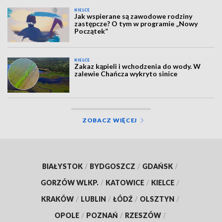
KIELCE
Jak wspierane są zawodowe rodziny
zastępcze? O tym w programie „Nowy
Początek”
KIELCE
Zakaz kąpieli i wchodzenia do wody. W
zalewie Chańcza wykryto sinice
ZOBACZ WIĘCEJ
BIAŁYSTOK
/
BYDGOSZCZ
/
GDAŃSK
/
GORZÓW WLKP.
/
KATOWICE
/
KIELCE
/
KRAKÓW
/
LUBLIN
/
ŁÓDŹ
/
OLSZTYN
/
OPOLE
/
POZNAŃ
/
RZESZÓW
/