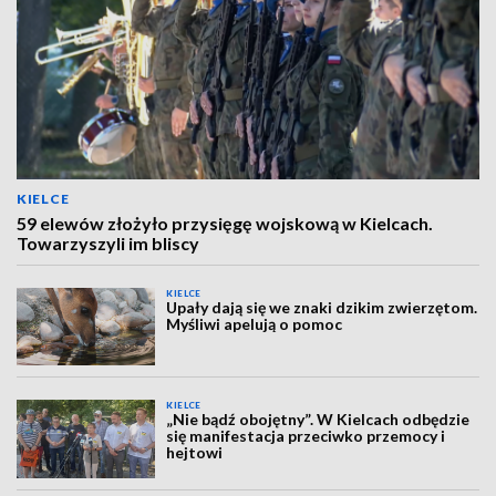
KIELCE
59 elewów złożyło przysięgę wojskową w Kielcach.
Towarzyszyli im bliscy
KIELCE
Upały dają się we znaki dzikim zwierzętom.
Myśliwi apelują o pomoc
KIELCE
„Nie bądź obojętny”. W Kielcach odbędzie
się manifestacja przeciwko przemocy i
hejtowi