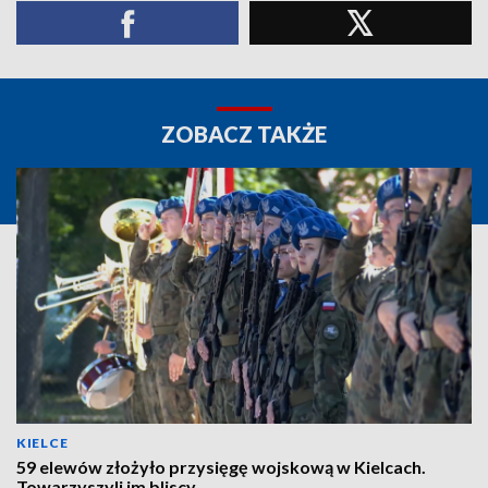
ZOBACZ TAKŻE
KIELCE
59 elewów złożyło przysięgę wojskową w Kielcach.
Towarzyszyli im bliscy