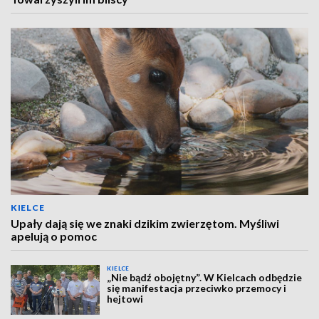
KIELCE
Upały dają się we znaki dzikim zwierzętom. Myśliwi
apelują o pomoc
KIELCE
„Nie bądź obojętny”. W Kielcach odbędzie
się manifestacja przeciwko przemocy i
hejtowi