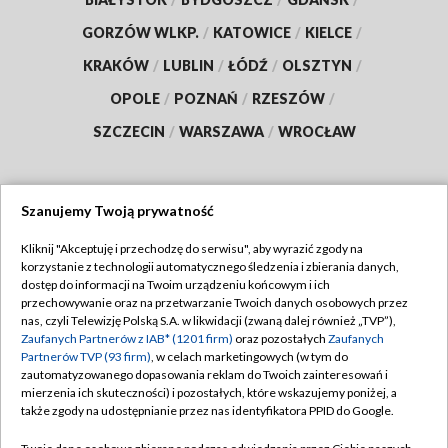
GORZÓW WLKP.
/
KATOWICE
/
KIELCE
/
KRAKÓW
/
LUBLIN
/
ŁÓDŹ
/
OLSZTYN
/
OPOLE
/
POZNAŃ
/
RZESZÓW
/
SZCZECIN
/
WARSZAWA
/
WROCŁAW
Szanujemy Twoją prywatność
Dołącz do nas:
Kliknij "Akceptuję i przechodzę do serwisu", aby wyrazić zgody na
korzystanie z technologii automatycznego śledzenia i zbierania danych,
TVP
dostęp do informacji na Twoim urządzeniu końcowym i ich
Abonament TVP
przechowywanie oraz na przetwarzanie Twoich danych osobowych przez
Regulamin TVP
nas, czyli Telewizję Polską S.A. w likwidacji (zwaną dalej również „TVP”),
Emisja w TVP
Polityka prywatności
Zaufanych Partnerów z IAB* (1201 firm)
oraz pozostałych
Zaufanych
Partnerów TVP (93 firm)
, w celach marketingowych (w tym do
Centrum informacji TVP
Moje zgody
zautomatyzowanego dopasowania reklam do Twoich zainteresowań i
mierzenia ich skuteczności) i pozostałych, które wskazujemy poniżej, a
Naziemna Telewizja Cyfrowa
Pomoc
także zgody na udostępnianie przez nas identyfikatora PPID do Google.
Sklep TVP
Biuro reklamy