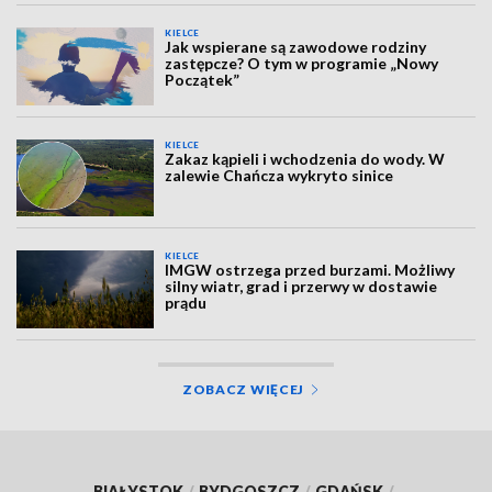
KIELCE
Jak wspierane są zawodowe rodziny
zastępcze? O tym w programie „Nowy
Początek”
KIELCE
Zakaz kąpieli i wchodzenia do wody. W
zalewie Chańcza wykryto sinice
KIELCE
IMGW ostrzega przed burzami. Możliwy
silny wiatr, grad i przerwy w dostawie
prądu
ZOBACZ WIĘCEJ
BIAŁYSTOK
/
BYDGOSZCZ
/
GDAŃSK
/