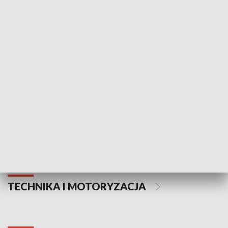
KULTURA I SZTUKA
Informator kulturalny
Drzwi do kult
TECHNIKA I MOTORYZACJA