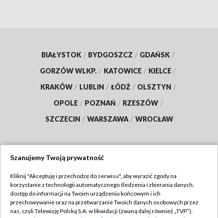
BIAŁYSTOK
/
BYDGOSZCZ
/
GDAŃSK
/
GORZÓW WLKP.
/
KATOWICE
/
KIELCE
/
KRAKÓW
/
LUBLIN
/
ŁÓDŹ
/
OLSZTYN
/
OPOLE
/
POZNAŃ
/
RZESZÓW
/
SZCZECIN
/
WARSZAWA
/
WROCŁAW
Szanujemy Twoją prywatność
Dołącz do nas:
Kliknij "Akceptuję i przechodzę do serwisu", aby wyrazić zgody na
korzystanie z technologii automatycznego śledzenia i zbierania danych,
TVP
dostęp do informacji na Twoim urządzeniu końcowym i ich
Abonament TVP
przechowywanie oraz na przetwarzanie Twoich danych osobowych przez
Regulamin TVP
nas, czyli Telewizję Polską S.A. w likwidacji (zwaną dalej również „TVP”),