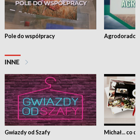
Pole do współpracy
Agrodoradcy 
INNE
Gwiazdy od Szafy
Michał... co dz