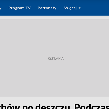
y
Program TV
Patronaty
Więcej
bów po deszczu. Podczas