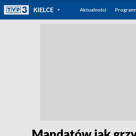
POWRÓT DO
KIELCE
Aktualności
Program
TVP REGIONY
Mandatów jak grzy