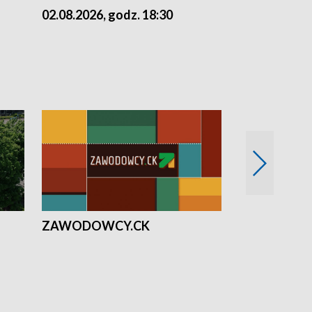
02.08.2026, godz. 18:30
01.08.2026, 
ZAWODOWCY.CK
Solidarni z U