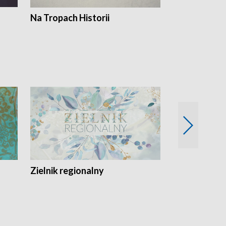
Na Tropach Historii
Szept ziemi
Zielnik regionalny
EkoLogiczni