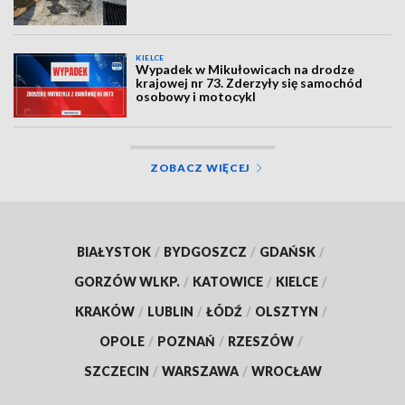
KIELCE
Wypadek w Mikułowicach na drodze
krajowej nr 73. Zderzyły się samochód
osobowy i motocykl
ZOBACZ WIĘCEJ
BIAŁYSTOK
/
BYDGOSZCZ
/
GDAŃSK
/
GORZÓW WLKP.
/
KATOWICE
/
KIELCE
/
KRAKÓW
/
LUBLIN
/
ŁÓDŹ
/
OLSZTYN
/
OPOLE
/
POZNAŃ
/
RZESZÓW
/
SZCZECIN
/
WARSZAWA
/
WROCŁAW