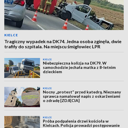
KIELCE
Tragiczny wypadek na DK74. Jedna osoba zginęła, dwie
trafiły do szpitala. Na miejscu śmigłowiec LPR
KIELCE
Niebezpieczna kolizja na DK79. W
samochodzie jechała matka z 8-letnim
dzieckiem
KIELCE
Nocny „protest” przed katedrą. Nieznany
sprawca namalował napis z oskarżeniami
o zdradę [ZDJĘCIA]
KIELCE
Próba podpalenia drzwi kościoła w
Kielcach. Policja prowadzi postępowanie