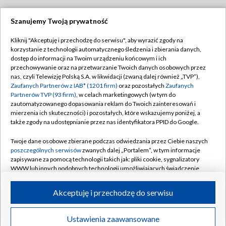
Szanujemy Twoją prywatność
Dołącz do nas:
Kliknij "Akceptuję i przechodzę do serwisu", aby wyrazić zgody na
korzystanie z technologii automatycznego śledzenia i zbierania danych,
TVP
dostęp do informacji na Twoim urządzeniu końcowym i ich
Abonament TVP
przechowywanie oraz na przetwarzanie Twoich danych osobowych przez
Regulamin TVP
nas, czyli Telewizję Polską S.A. w likwidacji (zwaną dalej również „TVP”),
Emisja w TVP
Polityka prywatności
Zaufanych Partnerów z IAB* (1201 firm)
oraz pozostałych
Zaufanych
Partnerów TVP (93 firm)
, w celach marketingowych (w tym do
Centrum informacji TVP
Moje zgody
zautomatyzowanego dopasowania reklam do Twoich zainteresowań i
mierzenia ich skuteczności) i pozostałych, które wskazujemy poniżej, a
Naziemna Telewizja Cyfrowa
Pomoc
także zgody na udostępnianie przez nas identyfikatora PPID do Google.
Sklep TVP
Biuro reklamy
Twoje dane osobowe zbierane podczas odwiedzania przez Ciebie naszych
Rada Programowa
Kontakt
poszczególnych serwisów
zwanych dalej „Portalem”, w tym informacje
zapisywane za pomocą technologii takich jak: pliki cookie, sygnalizatory
System NOS
WWW lub innych podobnych technologii umożliwiających świadczenie
dopasowanych i bezpiecznych usług, personalizację treści oraz reklam,
Informacje o nadawcy
Kanały
udostępnianie funkcji mediów społecznościowych oraz analizowanie
Akceptuję i przechodzę do serwisu
ruchu w Internecie.
Program dla prasy
©2026 Telewizja Polska S.A. w likwidacji
Biuro Reklamy
Twoje dane osobowe zbierane podczas odwiedzania przez Ciebie
Ustawienia zaawansowane
poszczególnych serwisów
na Portalu, takie jak adresy IP, identyfikatory