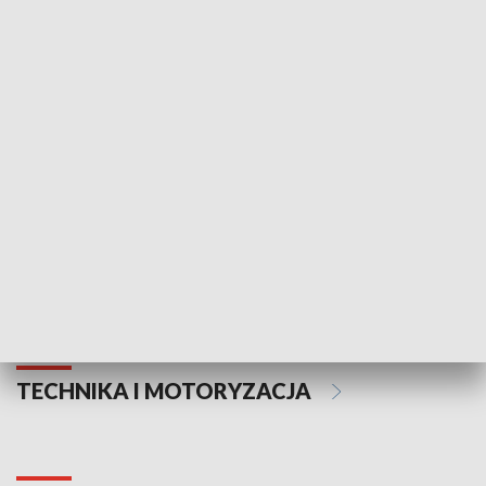
KULTURA I SZTUKA
Informator kulturalny
Drzwi do kult
TECHNIKA I MOTORYZACJA