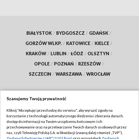
BIAŁYSTOK
/
BYDGOSZCZ
/
GDAŃSK
/
GORZÓW WLKP.
/
KATOWICE
/
KIELCE
/
KRAKÓW
/
LUBLIN
/
ŁÓDŹ
/
OLSZTYN
/
OPOLE
/
POZNAŃ
/
RZESZÓW
/
SZCZECIN
/
WARSZAWA
/
WROCŁAW
Szanujemy Twoją prywatność
Dołącz do nas:
Kliknij "Akceptuję i przechodzę do serwisu", aby wyrazić zgody na
korzystanie z technologii automatycznego śledzenia i zbierania danych,
TVP
dostęp do informacji na Twoim urządzeniu końcowym i ich
Abonament TVP
przechowywanie oraz na przetwarzanie Twoich danych osobowych przez
Regulamin TVP
nas, czyli Telewizję Polską S.A. w likwidacji (zwaną dalej również „TVP”),
Emisja w TVP
Zaufanych Partnerów z IAB* (1201 firm)
oraz pozostałych
Zaufanych
Polityka prywatności