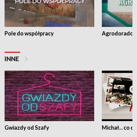
Pole do współpracy
Agrodoradcy 
INNE
Gwiazdy od Szafy
Michał... co dz