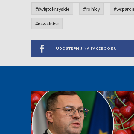
#świętokrzyskie
#rolnicy
#wsparci
#nawałnice
UDOSTĘPNIJ NA FACEBOOKU