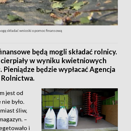
mogą składać wnioski o pomoc finansową
inansowe będą mogli składać rolnicy.
ucierpiały w wyniku kwietniowych
. Pieniądze będzie wypłacać Agencja
 Rolnictwa.
m jest od
 nie było.
miast śliw,
 magazyn. –
egetowało i