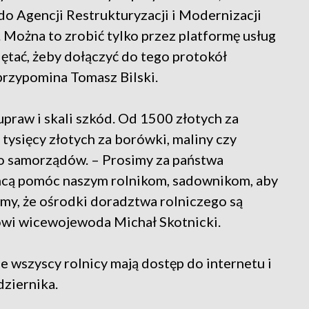
o Agencji Restrukturyzacji i Modernizacji
 Można to zrobić tylko przez platformę usług
tać, żeby dołączyć do tego protokół
przypomina Tomasz Bilski.
praw i skali szkód. Od 1500 złotych za
tysięcy złotych za borówki, maliny czy
do samorządów. – Prosimy za państwa
chcą pomóc naszym rolnikom, sadownikom, aby
my, że ośrodki doradztwa rolniczego są
ówi wicewojewoda Michał Skotnicki.
e wszyscy rolnicy mają dostęp do internetu i
dziernika.