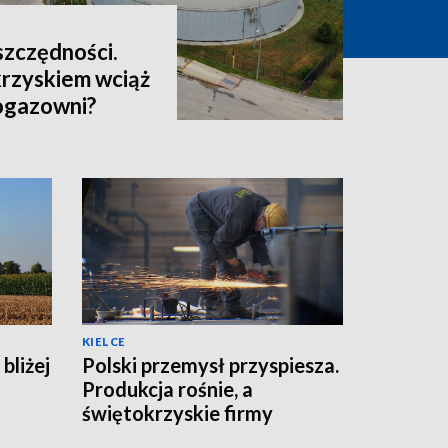
oszczędności.
rzyskiem wciąż
iogazowni?
KIELCE
bliżej
Polski przemysł przyspiesza.
Produkcja rośnie, a
świętokrzyskie firmy
zwiększają moce