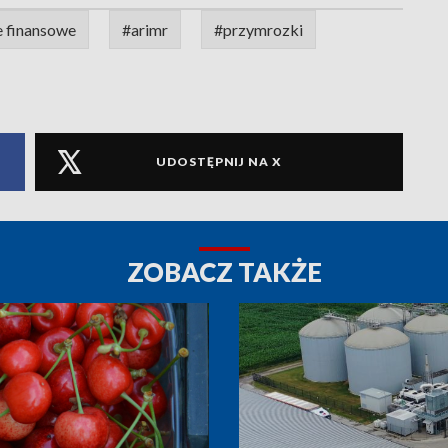
e finansowe
#arimr
#przymrozki
UDOSTĘPNIJ NA X
ZOBACZ TAKŻE