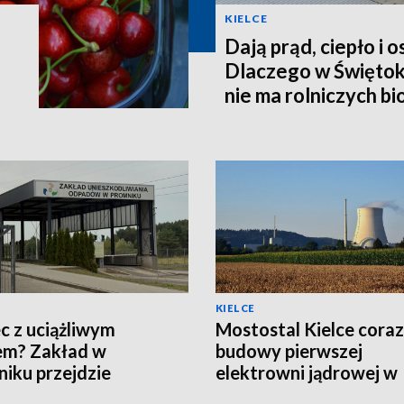
KIELCE
Dają prąd, ciepło i 
Dlaczego w Świętok
nie ma rolniczych b
KIELCE
c z uciążliwym
Mostostal Kielce coraz 
em? Zakład w
budowy pierwszej
iku przejdzie
elektrowni jądrowej w
nizację za 19 mln zł
Polsce