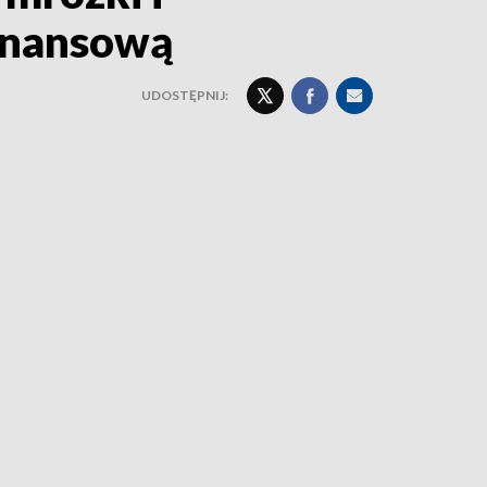
finansową
UDOSTĘPNIJ: