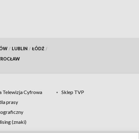
KÓW
/
LUBLIN
/
ŁÓDŹ
/
ROCŁAW
 Telewizja Cyfrowa
Sklep TVP
la prasy
tograficzny
sing (znaki)