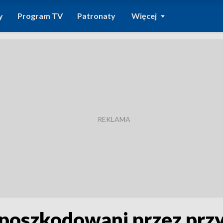
y
Program TV
Patronaty
Więcej
 poszkodowani przez przy