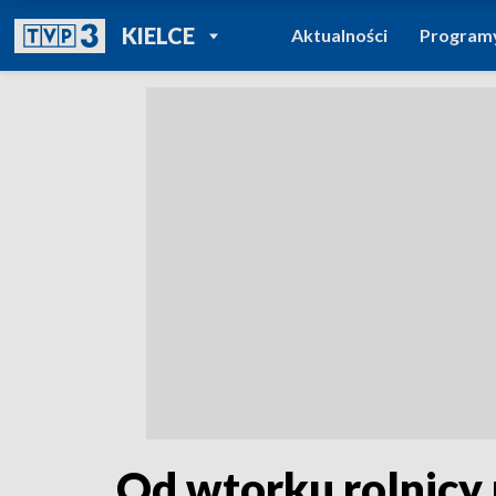
POWRÓT DO
KIELCE
Aktualności
Program
TVP REGIONY
Od wtorku rolnicy