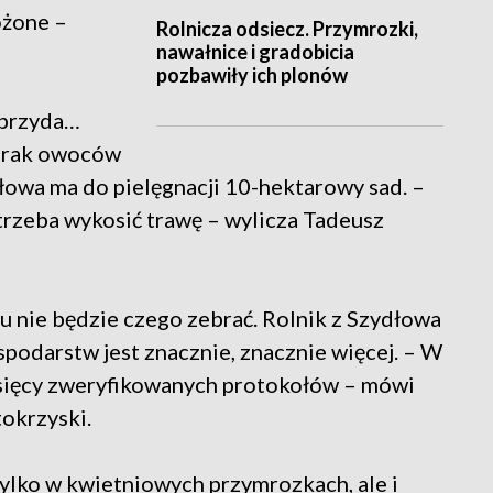
ożone –
Rolnicza odsiecz. Przymrozki,
nawałnice i gradobicia
pozbawiły ich plonów
 przyda…
 Brak owoców
dłowa ma do pielęgnacji 10-hektarowy sad. –
 trzeba wykosić trawę – wylicza Tadeusz
ku nie będzie czego zebrać. Rolnik z Szydłowa
spodarstw jest znacznie, znacznie więcej. – W
sięcy zweryfikowanych protokołów – mówi
okrzyski.
ylko w kwietniowych przymrozkach, ale i