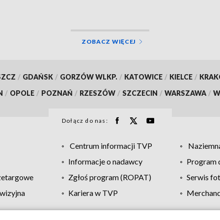
ZOBACZ WIĘCEJ
SZCZ
/
GDAŃSK
/
GORZÓW WLKP.
/
KATOWICE
/
KIELCE
/
KRA
N
/
OPOLE
/
POZNAŃ
/
RZESZÓW
/
SZCZECIN
/
WARSZAWA
/
W
Dołącz do nas:
Centrum informacji TVP
Naziemna
Informacje o nadawcy
Program d
zetargowe
Zgłoś program (ROPAT)
Serwis fo
wizyjna
Kariera w TVP
Merchandi