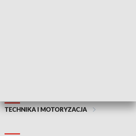
KULTURA I SZTUKA
Informator kulturalny
Drzwi do kult
TECHNIKA I MOTORYZACJA