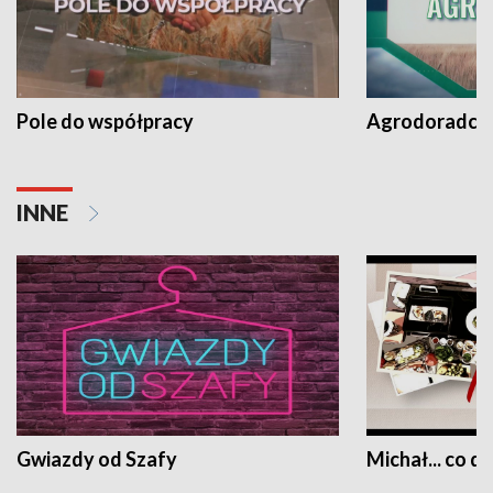
Pole do współpracy
Agrodoradcy 
INNE
Gwiazdy od Szafy
Michał... co dz