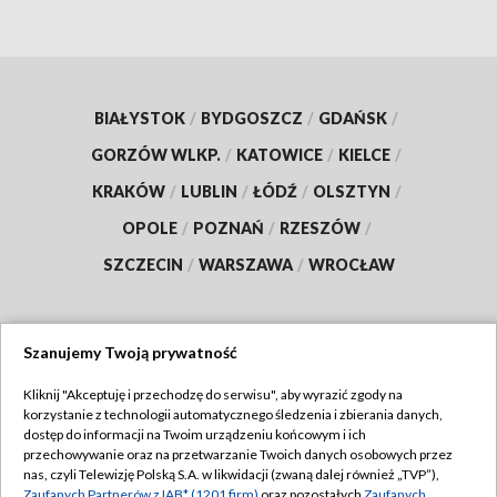
BIAŁYSTOK
/
BYDGOSZCZ
/
GDAŃSK
/
GORZÓW WLKP.
/
KATOWICE
/
KIELCE
/
KRAKÓW
/
LUBLIN
/
ŁÓDŹ
/
OLSZTYN
/
OPOLE
/
POZNAŃ
/
RZESZÓW
/
SZCZECIN
/
WARSZAWA
/
WROCŁAW
Szanujemy Twoją prywatność
Dołącz do nas:
Kliknij "Akceptuję i przechodzę do serwisu", aby wyrazić zgody na
korzystanie z technologii automatycznego śledzenia i zbierania danych,
TVP
dostęp do informacji na Twoim urządzeniu końcowym i ich
Abonament TVP
przechowywanie oraz na przetwarzanie Twoich danych osobowych przez
Regulamin TVP
nas, czyli Telewizję Polską S.A. w likwidacji (zwaną dalej również „TVP”),
Emisja w TVP
Zaufanych Partnerów z IAB* (1201 firm)
oraz pozostałych
Zaufanych
Polityka prywatności