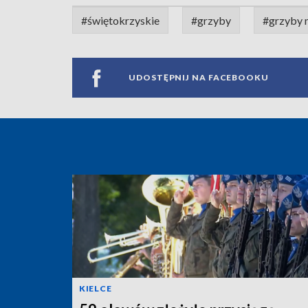
#świętokrzyskie
#grzyby
#grzyby n
UDOSTĘPNIJ NA FACEBOOKU
KIELCE