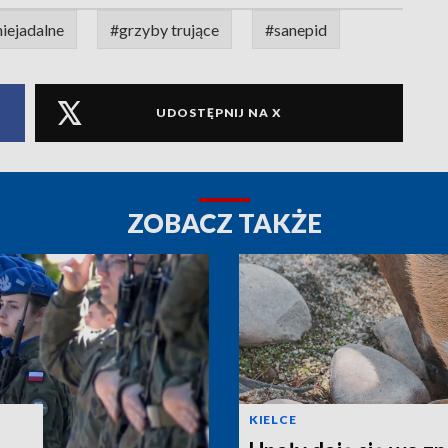
iejadalne
#grzyby trujące
#sanepid
UDOSTĘPNIJ NA X
ZOBACZ TAKŻE
KIELCE