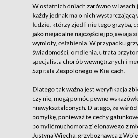
W ostatnich dniach zarówno w lasach j
każdy jednak ma o nich wystarczającą w
ludzie, którzy zjedli nie tego grzyba,
jako niejadalne najczęściej pojawiają s
wymioty, osłabienia. W przypadku grz
świadomości, omdlenia, utrata przytom
specjalista chorób wewnętrznych i m
Szpitala Zespolonego w Kielcach.
Dlatego tak ważna jest weryfikacja zbi
czy nie, mogą pomóc pewne wskazówki
niewykształconych. Dlatego, że wśród
pomyłkę, ponieważ te cechy gatunkow
pomylić muchomora zielonawego z mło
Justyna Wiecha, grzyboznawca z Woje