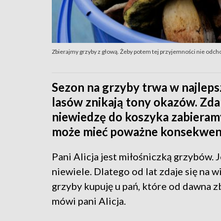
Zbierajmy grzyby z głową. Żeby potem tej przyjemności nie odc
Sezon na grzyby trwa w najleps
lasów znikają tony okazów. Zdar
niewiedzę do koszyka zabieramy
może mieć poważne konsekwenc
Pani Alicja jest miłośniczką grzybów. 
niewiele. Dlatego od lat zdaje się na w
grzyby kupuję u pań, które od dawna zb
mówi pani Alicja.