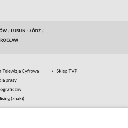
KÓW
/
LUBLIN
/
ŁÓDŹ
/
ROCŁAW
 Telewizja Cyfrowa
Sklep TVP
la prasy
tograficzny
sing (znaki)