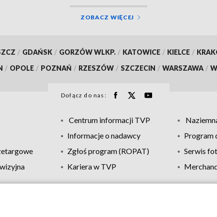
ZOBACZ WIĘCEJ
SZCZ
/
GDAŃSK
/
GORZÓW WLKP.
/
KATOWICE
/
KIELCE
/
KRA
N
/
OPOLE
/
POZNAŃ
/
RZESZÓW
/
SZCZECIN
/
WARSZAWA
/
W
Dołącz do nas:
Centrum informacji TVP
Naziemna
Informacje o nadawcy
Program d
zetargowe
Zgłoś program (ROPAT)
Serwis fo
wizyjna
Kariera w TVP
Merchandi