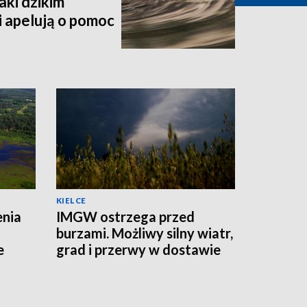
aki dzikim
 apelują o pomoc
KIELCE
enia
IMGW ostrzega przed
burzami. Możliwy silny wiatr,
e
grad i przerwy w dostawie
prądu