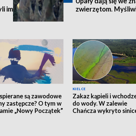
Upały dają się we zn
li im
zwierzętom. Myśliwi
KIELCE
spierane są zawodowe
Zakaz kąpieli i wchodz
ny zastępcze? O tym w
do wody. W zalewie
amie „Nowy Początek”
Chańcza wykryto sinic