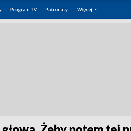
y
Program TV
Patronaty
Więcej
 głową. Żeby potem tej p