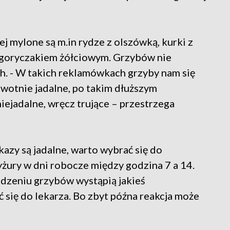
j mylone są m.in rydze z olszówką, kurki z
 goryczakiem żółciowym. Grzybów nie
h. - W takich reklamówkach grzyby nam się
erwotnie jadalne, po takim dłuższym
iejadalne, wręcz trujące – przestrzega
kazy są jadalne, warto wybrać się do
żury w dni robocze między godzina 7 a 14.
jedzeniu grzybów wystąpią jakieś
 się do lekarza. Bo zbyt późna reakcja może