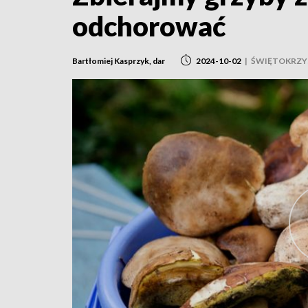
odchorować
Bartłomiej Kasprzyk, dar
2024-10-02
|
ŚWIĘTOKRZY