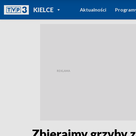
POWRÓT DO
KIELCE
Aktualności
Program
TVP REGIONY
Zbierajmy grzyby z