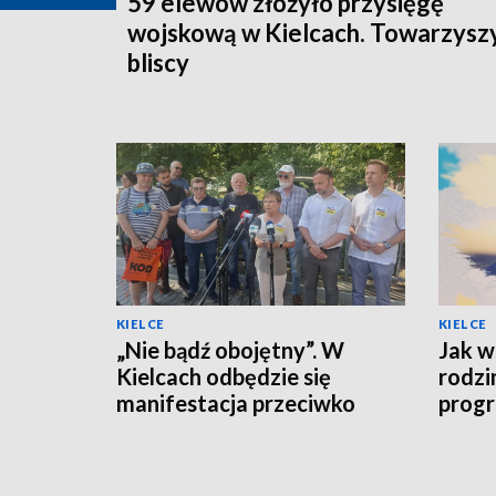
59 elewów złożyło przysięgę
wojskową w Kielcach. Towarzyszy
bliscy
KIELCE
KIELCE
„Nie bądź obojętny”. W
Jak w
Kielcach odbędzie się
rodzi
manifestacja przeciwko
progr
przemocy i hejtowi