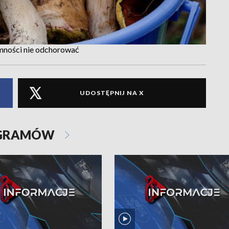
emności nie odchorować
UDOSTĘPNIJ NA X
OGRAMÓW