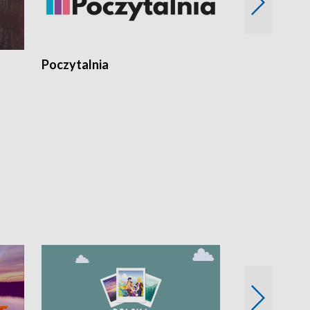
Poczytalnia
Koncerty TV