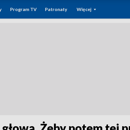
y
Program TV
Patronaty
Więcej
 głową. Żeby potem tej p