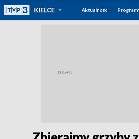
POWRÓT DO
KIELCE
Aktualności
Program
TVP REGIONY
Zbierajmy grzyby z