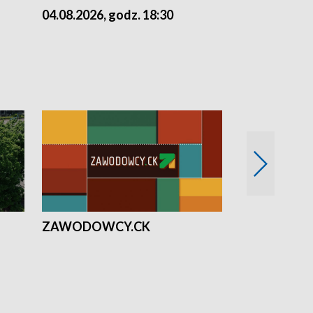
04.08.2026, godz. 18:30
03.08.2026, 
ZAWODOWCY.CK
Solidarni z U