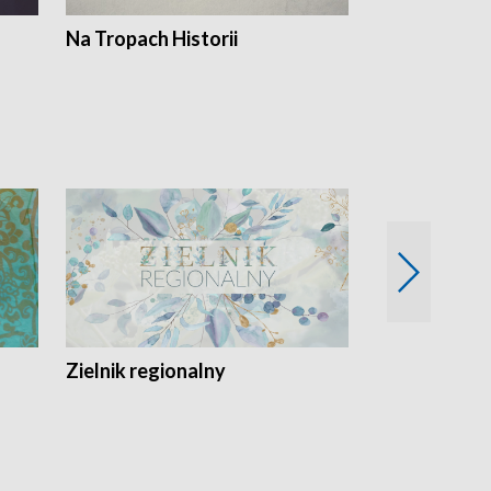
Na Tropach Historii
Szept ziemi
Zielnik regionalny
EkoLogiczni