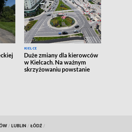
KIELCE
ckiej
Duże zmiany dla kierowców
w Kielcach. Na ważnym
skrzyżowaniu powstanie
tymczasowe rondo
[ZDJĘCIA]
KÓW
/
LUBLIN
/
ŁÓDŹ
/