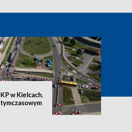
PKP w Kielcach.
a tymczasowym