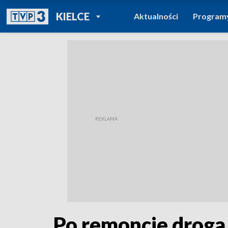
POWRÓT DO
KIELCE
Aktualności
Program
TVP REGIONY
Po remoncie droga 