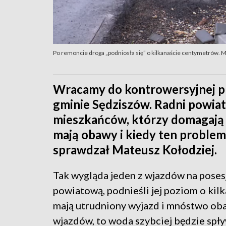
Po remoncie droga „podniosła się” o kilkanaście centymetrów. 
Wracamy do kontrowersyjnej p
gminie Sędziszów. Radni powiat
mieszkańców, którzy domagają s
mają obawy i kiedy ten proble
sprawdzał Mateusz Kołodziej.
Tak wygląda jeden z wjazdów na pose
powiatową, podnieśli jej poziom o kil
mają utrudniony wyjazd i mnóstwo oba
wjazdów, to woda szybciej będzie spływ