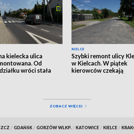
KIELCE
na kielecka ulica
Szybki remont ulicy Kle
montowana. Od
w Kielcach. W piątek
działku wróci stała
kierowców czekają
izacja ruchu
utrudnienia
ZOBACZ WIĘCEJ
SZCZ
/
GDAŃSK
/
GORZÓW WLKP.
/
KATOWICE
/
KIELCE
/
KRA