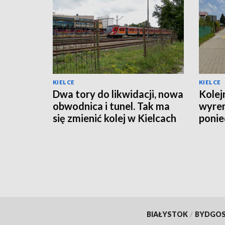
KIELCE
KIELCE
Dwa tory do likwidacji, nowa
Kolej
obwodnica i tunel. Tak ma
wyre
się zmienić kolej w Kielcach
ponie
organ
BIAŁYSTOK
/
BYDGO