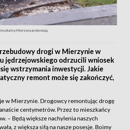
Mieszkańcy Mierzyna protestują
rzebudowy drogi w Mierzynie w
u jędrzejowskiego odrzucili wniosek
ię wstrzymania inwestycji. Jakie
matyczny remont może się zakończyć,
sje w Mierzynie. Drogowcy remontując drogę
kanaście centymetrów. Przez to mieszkańcy
w. – Będą większe nachylenia naszych
ała, z większa siłą na nasze posesje. Boimy