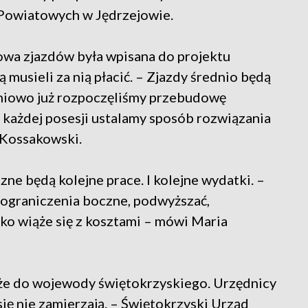
 Powiatowych w Jędrzejowie.
owa zjazdów była wpisana do projektu
ą musieli za nią płacić. – Zjazdy średnio będą
niowo już rozpoczęliśmy przebudowę
 każdej posesji ustalamy sposób rozwiązania
 Kossakowski.
zne będą kolejne prace. I kolejne wydatki. –
 ograniczenia boczne, podwyższać,
ko wiąże się z kosztami – mówi Maria
kże do wojewody świętokrzyskiego. Urzędnicy
ię nie zamierzają. – Świętokrzyski Urząd