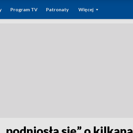
y
Program TV
Patronaty
Więcej
„podniosła się” o kilkan