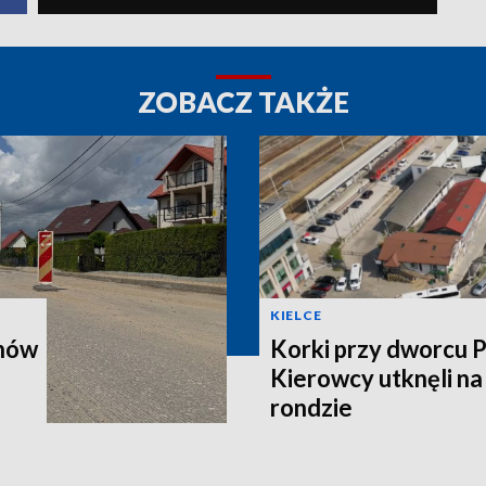
ZOBACZ TAKŻE
KIELCE
onów
Korki przy dworcu 
Kierowcy utknęli n
rondzie