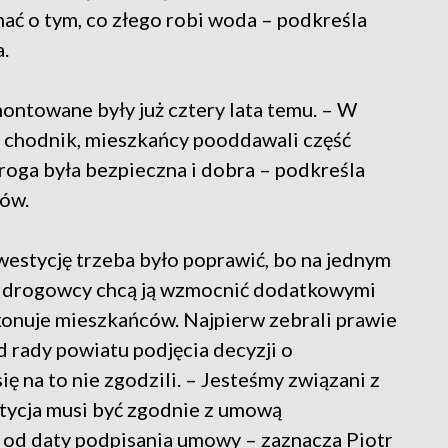
hać o tym, co złego robi woda – podkreśla
a.
ontowane były już cztery lata temu. – W
y chodnik, mieszkańcy pooddawali część
droga była bezpieczna i dobra – podkreśla
zów.
nwestycję trzeba było poprawić, bo na jednym
az drogowcy chcą ją wzmocnić dodatkowymi
konuje mieszkańców. Najpierw zebrali prawie
 rady powiatu podjęcia decyzji o
ię na to nie zgodzili. – Jesteśmy związani z
tycja musi być zgodnie z umową
 od daty podpisania umowy – zaznacza Piotr