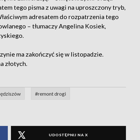
tem tego pisma z uwagi na uproszczony tryb,
 Właściwym adresatem do rozpatrzenia tego
owlanego – tłumaczy Angelina Kosiek,
zyskiego.
nie ma zakończyć się w listopadzie.
a złotych.
sędziszów
#remont drogi
UDOSTĘPNIJ NA X