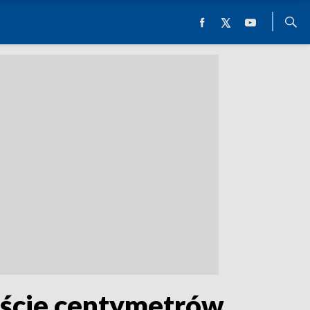
aście centymetrów.