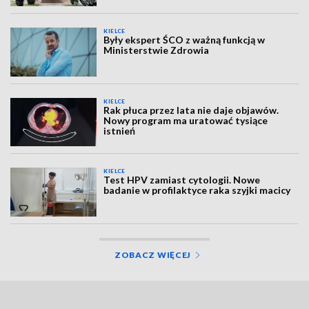
KIELCE
Były ekspert ŚCO z ważną funkcją w
Ministerstwie Zdrowia
KIELCE
Rak płuca przez lata nie daje objawów.
Nowy program ma uratować tysiące
istnień
KIELCE
Test HPV zamiast cytologii. Nowe
badanie w profilaktyce raka szyjki macicy
ZOBACZ WIĘCEJ