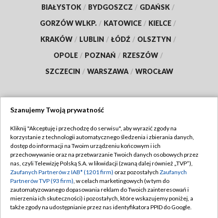
BIAŁYSTOK
/
BYDGOSZCZ
/
GDAŃSK
/
GORZÓW WLKP.
/
KATOWICE
/
KIELCE
/
KRAKÓW
/
LUBLIN
/
ŁÓDŹ
/
OLSZTYN
/
OPOLE
/
POZNAŃ
/
RZESZÓW
/
SZCZECIN
/
WARSZAWA
/
WROCŁAW
Szanujemy Twoją prywatność
Dołącz do nas:
Kliknij "Akceptuję i przechodzę do serwisu", aby wyrazić zgody na
korzystanie z technologii automatycznego śledzenia i zbierania danych,
TVP
dostęp do informacji na Twoim urządzeniu końcowym i ich
Abonament TVP
przechowywanie oraz na przetwarzanie Twoich danych osobowych przez
Regulamin TVP
nas, czyli Telewizję Polską S.A. w likwidacji (zwaną dalej również „TVP”),
Emisja w TVP
Polityka prywatności
Zaufanych Partnerów z IAB* (1201 firm)
oraz pozostałych
Zaufanych
Partnerów TVP (93 firm)
, w celach marketingowych (w tym do
Centrum informacji TVP
Moje zgody
zautomatyzowanego dopasowania reklam do Twoich zainteresowań i
mierzenia ich skuteczności) i pozostałych, które wskazujemy poniżej, a
Naziemna Telewizja Cyfrowa
Pomoc
także zgody na udostępnianie przez nas identyfikatora PPID do Google.
Sklep TVP