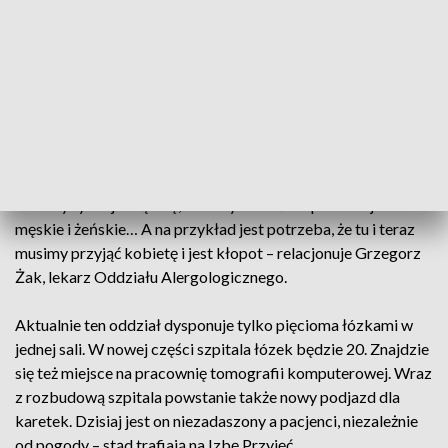
które mamy zakontraktowane, natomiast nie bardzo mamy
gdzie to robić – mówi Grzegorz Piwko, dyrektor szpitala w
Chmielniku.
Dlatego rozbudowa szpitala - to konieczność. Ograniczona
przestrzeń w budynku z lat 30. ubiegłego wieku jest
problemem także dla Oddziału Alergologii - jednego z
dwóch takich działających w województwie świętokrzyskim.
- Mamy tylko jedną salę, musimy dzielić hospitalizacje na
męskie i żeńskie… A na przykład jest potrzeba, że tu i teraz
musimy przyjąć kobietę i jest kłopot – relacjonuje Grzegorz
Żak, lekarz Oddziału Alergologicznego.
Aktualnie ten oddział dysponuje tylko pięcioma łózkami w
jednej sali. W nowej części szpitala łózek będzie 20. Znajdzie
się też miejsce na pracownię tomografii komputerowej. Wraz
z rozbudową szpitala powstanie także nowy podjazd dla
karetek. Dzisiaj jest on niezadaszony a pacjenci, niezależnie
od pogody – stąd trafiają na Izbę Przyjęć.