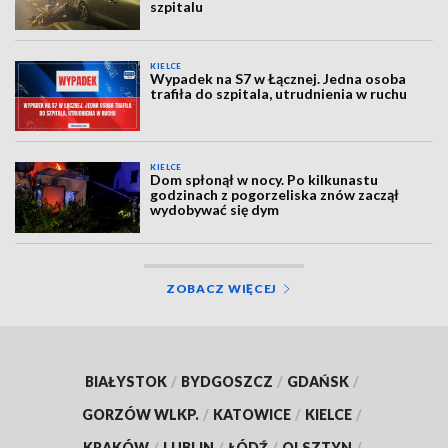
szpitalu
KIELCE
Wypadek na S7 w Łącznej. Jedna osoba
trafiła do szpitala, utrudnienia w ruchu
KIELCE
Dom spłonął w nocy. Po kilkunastu
godzinach z pogorzeliska znów zaczął
wydobywać się dym
ZOBACZ WIĘCEJ
BIAŁYSTOK
/
BYDGOSZCZ
/
GDAŃSK
/
GORZÓW WLKP.
/
KATOWICE
/
KIELCE
/
KRAKÓW
/
LUBLIN
/
ŁÓDŹ
/
OLSZTYN
/