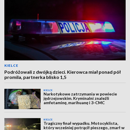
KIELCE
Podróżowali z dwójką dzieci. Kierowca miał ponad pół
promila, partnerka blisko 1,5
KIELCE
Narkotykowe zatrzymania w powiecie
jędrzejowskim. Kryminalni znaleźli
amfetaminę, marihuanę i 3-CMC
KIELCE
Tragiczny finał wypadku. Motocyklista,
który wcześniej potrącił pieszego, zmarł w