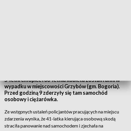
W wypadku w miejscowości Grzybów ranny został m.in. 5-letni chłopiec (Fot.
policja)
5-letni chłopiec i 60-letnia kobieta zostali ranni w
wypadku w miejscowości Grzybów (gm. Bogoria).
Przed godziną 9 zderzyły się tam samochód
osobowy i ciężarówka.
Ze wstępnych ustaleń policjantów pracujących na miejscu
zdarzenia wynika, że 41-latka kierująca osobową skodą
straciła panowanie nad samochodem i zjechała na