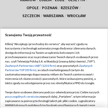
OPOLE
/
POZNAŃ
/
RZESZÓW
/
SZCZECIN
/
WARSZAWA
/
WROCŁAW
Szanujemy Twoją prywatność
Dołącz do nas:
Kliknij "Akceptuję i przechodzę do serwisu", aby wyrazić zgody na
korzystanie z technologii automatycznego śledzenia i zbierania danych,
TVP
dostęp do informacji na Twoim urządzeniu końcowym i ich
Abonament TVP
przechowywanie oraz na przetwarzanie Twoich danych osobowych przez
Regulamin TVP
nas, czyli Telewizję Polską S.A. w likwidacji (zwaną dalej również „TVP”),
Emisja w TVP
Polityka prywatności
Zaufanych Partnerów z IAB* (1201 firm)
oraz pozostałych
Zaufanych
Partnerów TVP (93 firm)
, w celach marketingowych (w tym do
Centrum informacji TVP
Moje zgody
zautomatyzowanego dopasowania reklam do Twoich zainteresowań i
mierzenia ich skuteczności) i pozostałych, które wskazujemy poniżej, a
Naziemna Telewizja Cyfrowa
Pomoc
także zgody na udostępnianie przez nas identyfikatora PPID do Google.
Sklep TVP
Biuro reklamy
Twoje dane osobowe zbierane podczas odwiedzania przez Ciebie naszych
Rada Programowa
Kontakt
poszczególnych serwisów
zwanych dalej „Portalem”, w tym informacje
zapisywane za pomocą technologii takich jak: pliki cookie, sygnalizatory
System NOS
WWW lub innych podobnych technologii umożliwiających świadczenie