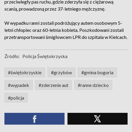
przeciwległy pas ruchu, gdzie zderzyła się z ciężarową
scanią, prowadzoną przez 37-letniego mężczyznę.
W wypadku ranni zostali podróżujący autem osobowym 5-
letni chłopiec oraz 60-letnia kobieta. Poszkodowani zostali
przetransportowani śmigłowcem LPR do szpitala w Kielcach.
Źródło:
Policja Świętokrzyska
#świętokrzyskie
#grzybów
#gmina bogoria
#wypadek
#zderzenie aut
#ranne dziecko
#policja