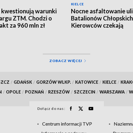
KIELCE
 kwestionują warunki
Nocne asfaltowanie ul
argu ZTM. Chodzi o
Batalionów Chłopskich
akt za 960 mln zł
Kierowców czekają
utrudnienia
ZOBACZ WIĘCEJ
SZCZ
/
GDAŃSK
/
GORZÓW WLKP.
/
KATOWICE
/
KIELCE
/
KRA
N
/
OPOLE
/
POZNAŃ
/
RZESZÓW
/
SZCZECIN
/
WARSZAWA
/
W
Dołącz do nas:
Centrum informacji TVP
Naziemna