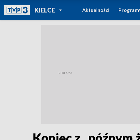
POWRÓT DO
KIELCE
Aktualności
Program
TVP REGIONY
Koniec z „późnym 