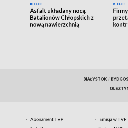
KIELCE
KIELCE
Asfalt układany nocą.
Firmy
Batalionów Chłopskich z
przet
nową nawierzchnią
kontr
BIAŁYSTOK
/
BYDGO
OLSZTY
Abonament TVP
Emisja w TVP