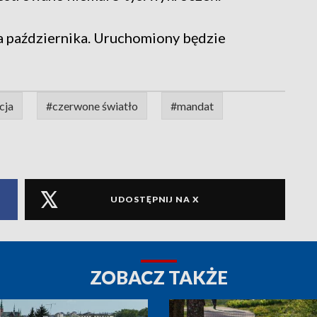
a października. Uruchomiony będzie
cja
#czerwone światło
#mandat
UDOSTĘPNIJ NA X
ZOBACZ TAKŻE