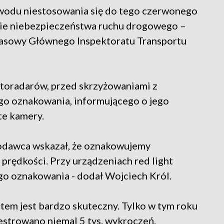
powodu niestosowania się do tego czerwonego
enie niebezpieczeństwa ruchu drogowego –
prasowy Głównego Inspektoratu Transportu
otoradarów, przed skrzyżowaniami z
go oznakowania, informującego o jego
te kamery.
wodawca wskazał, że oznakowujemy
 prędkości. Przy urządzeniach red light
go oznakowania - dodał Wojciech Król.
em jest bardzo skuteczny. Tylko w tym roku
estrowano niemal 5 tys. wykroczeń.