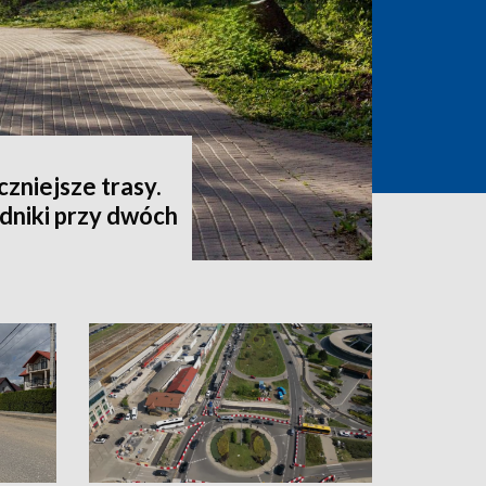
czniejsze trasy.
niki przy dwóch