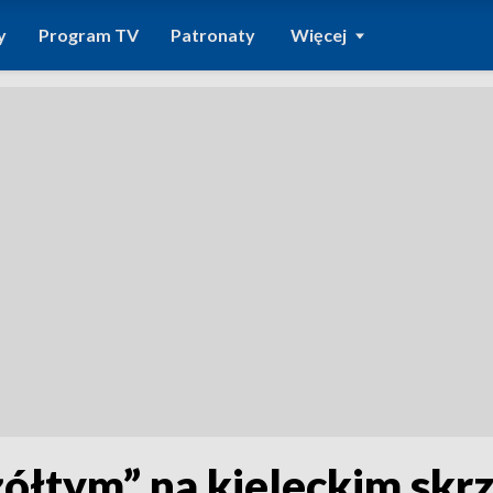
y
Program TV
Patronaty
Więcej
żółtym” na kieleckim skr