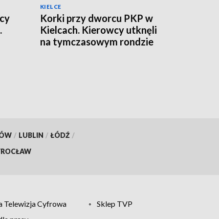
KIELCE
icy
Korki przy dworcu PKP w
.
Kielcach. Kierowcy utknęli
na tymczasowym rondzie
KÓW
/
LUBLIN
/
ŁÓDŹ
/
ROCŁAW
 Telewizja Cyfrowa
Sklep TVP