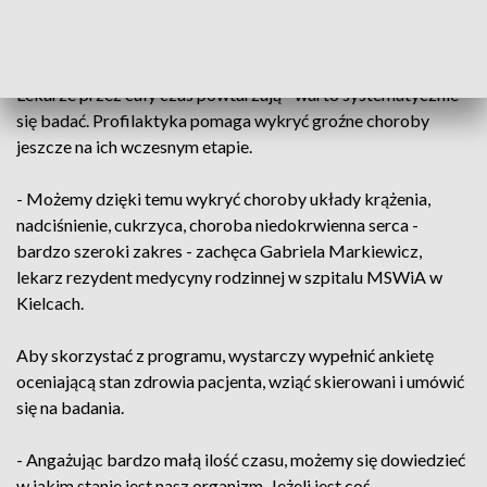
tysięcy osób. Jest to niecałe 23 procent uprawnionych
mieszkańców.
Lekarze przez cały czas powtarzają - warto systematycznie
się badać. Profilaktyka pomaga wykryć groźne choroby
jeszcze na ich wczesnym etapie.
- Możemy dzięki temu wykryć choroby układy krążenia,
nadciśnienie, cukrzyca, choroba niedokrwienna serca -
bardzo szeroki zakres - zachęca Gabriela Markiewicz,
lekarz rezydent medycyny rodzinnej w szpitalu MSWiA w
Kielcach.
Aby skorzystać z programu, wystarczy wypełnić ankietę
oceniającą stan zdrowia pacjenta, wziąć skierowani i umówić
się na badania.
- Angażując bardzo małą ilość czasu, możemy się dowiedzieć
w jakim stanie jest nasz organizm. Jeżeli jest coś