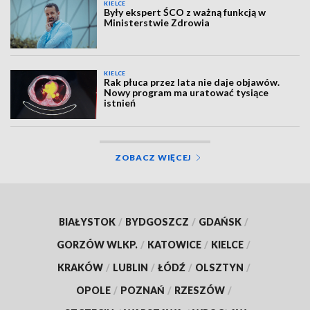
KIELCE
Były ekspert ŚCO z ważną funkcją w
Ministerstwie Zdrowia
KIELCE
Rak płuca przez lata nie daje objawów.
Nowy program ma uratować tysiące
istnień
ZOBACZ WIĘCEJ
BIAŁYSTOK
/
BYDGOSZCZ
/
GDAŃSK
/
GORZÓW WLKP.
/
KATOWICE
/
KIELCE
/
KRAKÓW
/
LUBLIN
/
ŁÓDŹ
/
OLSZTYN
/
OPOLE
/
POZNAŃ
/
RZESZÓW
/