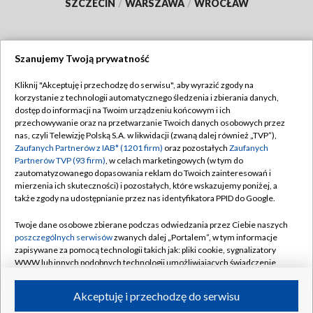
SZCZECIN
/
WARSZAWA
/
WROCŁAW
Szanujemy Twoją prywatność
Dołącz do nas:
Kliknij "Akceptuję i przechodzę do serwisu", aby wyrazić zgody na
korzystanie z technologii automatycznego śledzenia i zbierania danych,
TVP
dostęp do informacji na Twoim urządzeniu końcowym i ich
Abonament TVP
przechowywanie oraz na przetwarzanie Twoich danych osobowych przez
Regulamin TVP
nas, czyli Telewizję Polską S.A. w likwidacji (zwaną dalej również „TVP”),
Emisja w TVP
Polityka prywatności
Zaufanych Partnerów z IAB* (1201 firm)
oraz pozostałych
Zaufanych
Partnerów TVP (93 firm)
, w celach marketingowych (w tym do
Centrum informacji TVP
Moje zgody
zautomatyzowanego dopasowania reklam do Twoich zainteresowań i
mierzenia ich skuteczności) i pozostałych, które wskazujemy poniżej, a
Naziemna Telewizja Cyfrowa
Pomoc
także zgody na udostępnianie przez nas identyfikatora PPID do Google.
Sklep TVP
Biuro reklamy
Twoje dane osobowe zbierane podczas odwiedzania przez Ciebie naszych
Rada Programowa
Kontakt
poszczególnych serwisów
zwanych dalej „Portalem”, w tym informacje
zapisywane za pomocą technologii takich jak: pliki cookie, sygnalizatory
System NOS
WWW lub innych podobnych technologii umożliwiających świadczenie
dopasowanych i bezpiecznych usług, personalizację treści oraz reklam,
Informacje o nadawcy
Kanały
udostępnianie funkcji mediów społecznościowych oraz analizowanie
Akceptuję i przechodzę do serwisu
ruchu w Internecie.
Program dla prasy