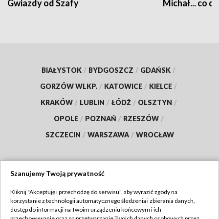
Gwiazdy od Szafy
Michał... co dz
BIAŁYSTOK
/
BYDGOSZCZ
/
GDAŃSK
/
GORZÓW WLKP.
/
KATOWICE
/
KIELCE
/
KRAKÓW
/
LUBLIN
/
ŁÓDŹ
/
OLSZTYN
/
OPOLE
/
POZNAŃ
/
RZESZÓW
/
SZCZECIN
/
WARSZAWA
/
WROCŁAW
Szanujemy Twoją prywatność
Dołącz do nas:
Kliknij "Akceptuję i przechodzę do serwisu", aby wyrazić zgody na
korzystanie z technologii automatycznego śledzenia i zbierania danych,
TVP
dostęp do informacji na Twoim urządzeniu końcowym i ich
Abonament TVP
przechowywanie oraz na przetwarzanie Twoich danych osobowych przez