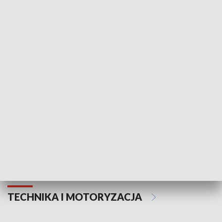
KULTURA I SZTUKA
Informator kulturalny
Drzwi do kult
TECHNIKA I MOTORYZACJA