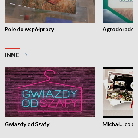
Pole do współpracy
Agrodoradcy 
INNE
Gwiazdy od Szafy
Michał... co dz