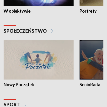
W obiektywie
Portrety
SPOŁECZEŃSTWO
Nowy Początek
SenioRada
SPORT