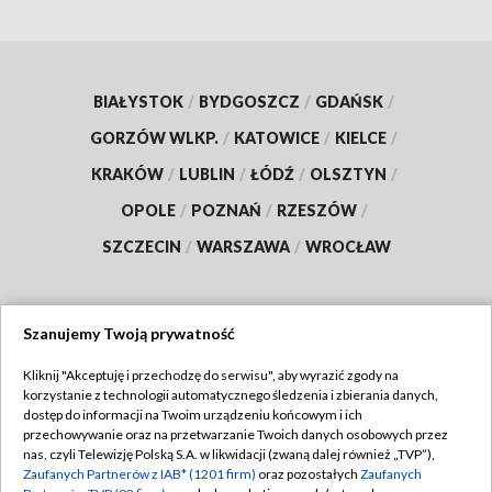
BIAŁYSTOK
/
BYDGOSZCZ
/
GDAŃSK
/
GORZÓW WLKP.
/
KATOWICE
/
KIELCE
/
KRAKÓW
/
LUBLIN
/
ŁÓDŹ
/
OLSZTYN
/
OPOLE
/
POZNAŃ
/
RZESZÓW
/
SZCZECIN
/
WARSZAWA
/
WROCŁAW
Szanujemy Twoją prywatność
Dołącz do nas:
Kliknij "Akceptuję i przechodzę do serwisu", aby wyrazić zgody na
korzystanie z technologii automatycznego śledzenia i zbierania danych,
TVP
dostęp do informacji na Twoim urządzeniu końcowym i ich
Abonament TVP
przechowywanie oraz na przetwarzanie Twoich danych osobowych przez
Regulamin TVP
nas, czyli Telewizję Polską S.A. w likwidacji (zwaną dalej również „TVP”),
Emisja w TVP
Zaufanych Partnerów z IAB* (1201 firm)
oraz pozostałych
Zaufanych
Polityka prywatności