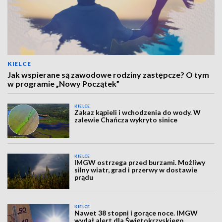
KIELCE
Jak wspierane są zawodowe rodziny zastępcze? O tym
w programie „Nowy Początek”
KIELCE
Zakaz kąpieli i wchodzenia do wody. W
zalewie Chańcza wykryto sinice
KIELCE
IMGW ostrzega przed burzami. Możliwy
silny wiatr, grad i przerwy w dostawie
prądu
KIELCE
Nawet 38 stopni i gorące noce. IMGW
wydał alert dla Świętokrzyskiego