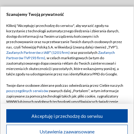
Szanujemy Twoją prywatność
Dołącz do nas:
Kliknij "Akceptuję i przechodzę do serwisu", aby wyrazić zgody na
korzystanie z technologii automatycznego śledzenia i zbierania danych,
TVP
dostęp do informacji na Twoim urządzeniu końcowym i ich
Abonament TVP
przechowywanie oraz na przetwarzanie Twoich danych osobowych przez
Regulamin TVP
nas, czyli Telewizję Polską S.A. w likwidacji (zwaną dalej również „TVP”),
Emisja w TVP
Polityka prywatności
Zaufanych Partnerów z IAB* (1201 firm)
oraz pozostałych
Zaufanych
Partnerów TVP (93 firm)
, w celach marketingowych (w tym do
Centrum informacji TVP
Moje zgody
zautomatyzowanego dopasowania reklam do Twoich zainteresowań i
mierzenia ich skuteczności) i pozostałych, które wskazujemy poniżej, a
Naziemna Telewizja Cyfrowa
Pomoc
także zgody na udostępnianie przez nas identyfikatora PPID do Google.
Sklep TVP
Biuro reklamy
Twoje dane osobowe zbierane podczas odwiedzania przez Ciebie naszych
Rada Programowa
Kontakt
poszczególnych serwisów
zwanych dalej „Portalem”, w tym informacje
zapisywane za pomocą technologii takich jak: pliki cookie, sygnalizatory
System NOS
WWW lub innych podobnych technologii umożliwiających świadczenie
dopasowanych i bezpiecznych usług, personalizację treści oraz reklam,
Informacje o nadawcy
Kanały
udostępnianie funkcji mediów społecznościowych oraz analizowanie
Akceptuję i przechodzę do serwisu
ruchu w Internecie.
Program dla prasy
©2026 Telewizja Polska S.A. w likwidacji
Biuro Reklamy
Twoje dane osobowe zbierane podczas odwiedzania przez Ciebie
Ustawienia zaawansowane