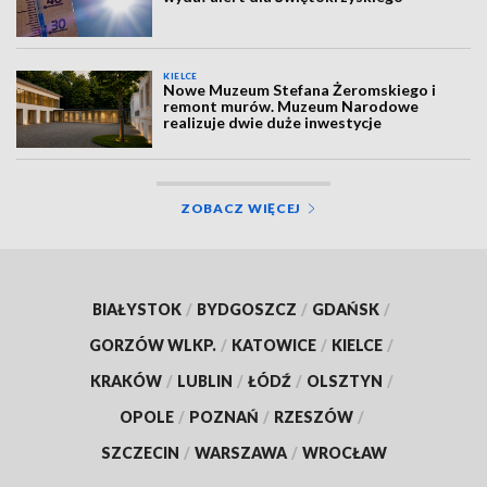
KIELCE
Nowe Muzeum Stefana Żeromskiego i
remont murów. Muzeum Narodowe
realizuje dwie duże inwestycje
ZOBACZ WIĘCEJ
BIAŁYSTOK
/
BYDGOSZCZ
/
GDAŃSK
/
GORZÓW WLKP.
/
KATOWICE
/
KIELCE
/
KRAKÓW
/
LUBLIN
/
ŁÓDŹ
/
OLSZTYN
/
OPOLE
/
POZNAŃ
/
RZESZÓW
/
SZCZECIN
/
WARSZAWA
/
WROCŁAW