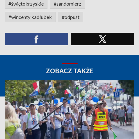
#świętokrzyskie
#sandomierz
#wincenty kadłubek
#odpust
ZOBACZ TAKŻE