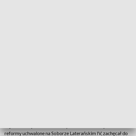
Odpust w Sandomierzu ku czci patrona miasta Wincentego Kadłubka
W niedzielę w Sandomierzu odbyły się uroczystości
odpustowe ku czci błogosławionego Wincentego
Kadłubka - patrona miasta i diecezji sandomierskiej.
Rozpoczęła je procesja z kościoła seminaryjnego do
katedry. W wydarzeniu tłumnie uczestniczyli
mieszkańcy i turyści.
- Wobec szerzących się błędów, głosił prawdę i szukał
sojuszników pośród duchownych i świeckich. Wprowadzał
reformy uchwalone na Soborze Laterańskim IV, zachęcał do