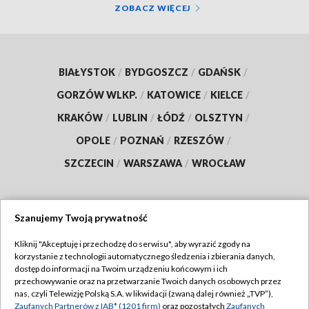
ZOBACZ WIĘCEJ
BIAŁYSTOK
/
BYDGOSZCZ
/
GDAŃSK
/
GORZÓW WLKP.
/
KATOWICE
/
KIELCE
/
KRAKÓW
/
LUBLIN
/
ŁÓDŹ
/
OLSZTYN
/
OPOLE
/
POZNAŃ
/
RZESZÓW
/
SZCZECIN
/
WARSZAWA
/
WROCŁAW
Szanujemy Twoją prywatność
Dołącz do nas:
Kliknij "Akceptuję i przechodzę do serwisu", aby wyrazić zgody na
korzystanie z technologii automatycznego śledzenia i zbierania danych,
TVP
dostęp do informacji na Twoim urządzeniu końcowym i ich
Abonament TVP
przechowywanie oraz na przetwarzanie Twoich danych osobowych przez
Regulamin TVP
nas, czyli Telewizję Polską S.A. w likwidacji (zwaną dalej również „TVP”),
Emisja w TVP
Polityka prywatności
Zaufanych Partnerów z IAB* (1201 firm)
oraz pozostałych
Zaufanych