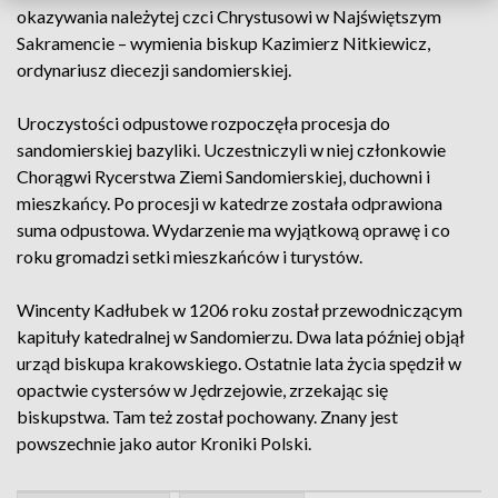
okazywania należytej czci Chrystusowi w Najświętszym
Sakramencie – wymienia biskup Kazimierz Nitkiewicz,
ordynariusz diecezji sandomierskiej.
Uroczystości odpustowe rozpoczęła procesja do
sandomierskiej bazyliki. Uczestniczyli w niej członkowie
Chorągwi Rycerstwa Ziemi Sandomierskiej, duchowni i
mieszkańcy. Po procesji w katedrze została odprawiona
suma odpustowa. Wydarzenie ma wyjątkową oprawę i co
roku gromadzi setki mieszkańców i turystów.
Wincenty Kadłubek w 1206 roku został przewodniczącym
kapituły katedralnej w Sandomierzu. Dwa lata później objął
urząd biskupa krakowskiego. Ostatnie lata życia spędził w
opactwie cystersów w Jędrzejowie, zrzekając się
biskupstwa. Tam też został pochowany. Znany jest
powszechnie jako autor Kroniki Polski.