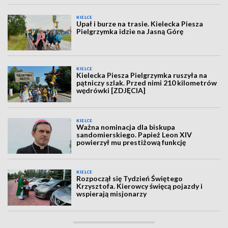
KIELCE
Upał i burze na trasie. Kielecka Piesza
Pielgrzymka idzie na Jasną Górę
KIELCE
Kielecka Piesza Pielgrzymka ruszyła na
pątniczy szlak. Przed nimi 210 kilometrów
wędrówki [ZDJĘCIA]
KIELCE
Ważna nominacja dla biskupa
sandomierskiego. Papież Leon XIV
powierzył mu prestiżową funkcję
KIELCE
Rozpoczął się Tydzień Świętego
Krzysztofa. Kierowcy święcą pojazdy i
wspierają misjonarzy