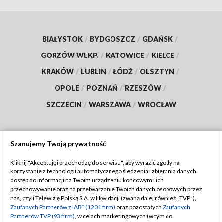
BIAŁYSTOK
/
BYDGOSZCZ
/
GDAŃSK
/
GORZÓW WLKP.
/
KATOWICE
/
KIELCE
/
KRAKÓW
/
LUBLIN
/
ŁÓDŹ
/
OLSZTYN
/
OPOLE
/
POZNAŃ
/
RZESZÓW
/
SZCZECIN
/
WARSZAWA
/
WROCŁAW
Szanujemy Twoją prywatność
Dołącz do nas:
Kliknij "Akceptuję i przechodzę do serwisu", aby wyrazić zgody na
korzystanie z technologii automatycznego śledzenia i zbierania danych,
TVP
dostęp do informacji na Twoim urządzeniu końcowym i ich
Abonament TVP
przechowywanie oraz na przetwarzanie Twoich danych osobowych przez
Regulamin TVP
nas, czyli Telewizję Polską S.A. w likwidacji (zwaną dalej również „TVP”),
Emisja w TVP
Polityka prywatności
Zaufanych Partnerów z IAB* (1201 firm)
oraz pozostałych
Zaufanych
Partnerów TVP (93 firm)
, w celach marketingowych (w tym do
Centrum informacji TVP