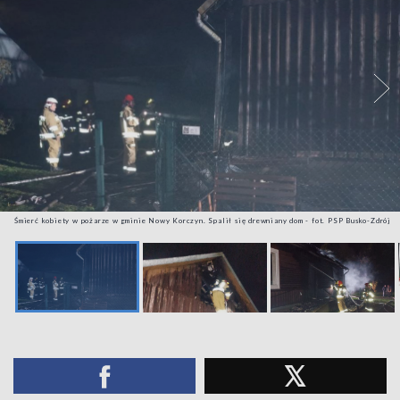
Śmierć kobiety w pożarze w gminie Nowy Korczyn. Spalił się drewniany dom - fot. PSP Busko-Zdrój