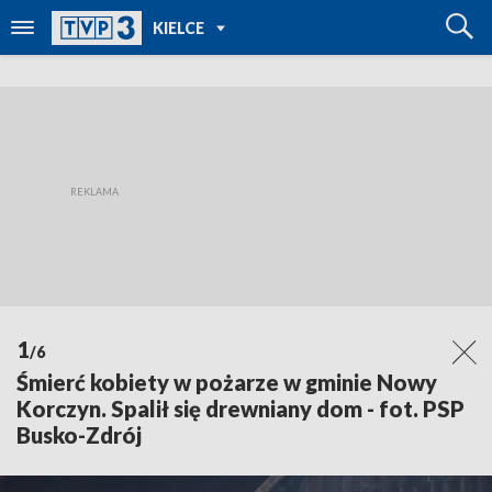
POWRÓT DO
KIELCE
TVP REGIONY
1
/6
Śmierć kobiety w pożarze w gminie Nowy
Korczyn. Spalił się drewniany dom - fot. PSP
Busko-Zdrój