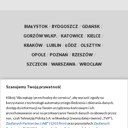
BIAŁYSTOK
/
BYDGOSZCZ
/
GDAŃSK
/
GORZÓW WLKP.
/
KATOWICE
/
KIELCE
/
KRAKÓW
/
LUBLIN
/
ŁÓDŹ
/
OLSZTYN
/
OPOLE
/
POZNAŃ
/
RZESZÓW
/
SZCZECIN
/
WARSZAWA
/
WROCŁAW
Szanujemy Twoją prywatność
Dołącz do nas:
Kliknij "Akceptuję i przechodzę do serwisu", aby wyrazić zgody na
korzystanie z technologii automatycznego śledzenia i zbierania danych,
TVP
dostęp do informacji na Twoim urządzeniu końcowym i ich
Abonament TVP
przechowywanie oraz na przetwarzanie Twoich danych osobowych przez
Regulamin TVP
nas, czyli Telewizję Polską S.A. w likwidacji (zwaną dalej również „TVP”),
Emisja w TVP
Zaufanych Partnerów z IAB* (1201 firm)
oraz pozostałych
Zaufanych
Polityka prywatności