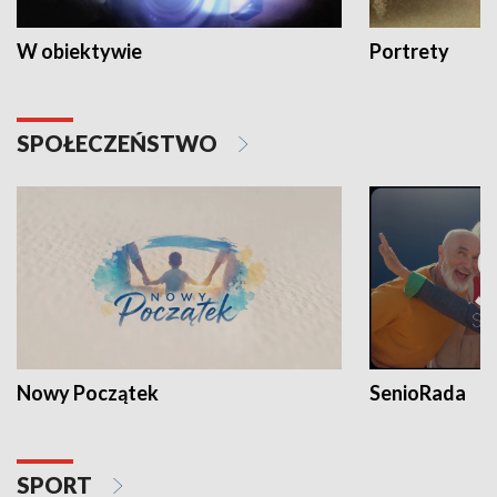
W obiektywie
Portrety
SPOŁECZEŃSTWO
Nowy Początek
SenioRada
SPORT