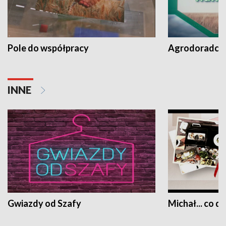
Pole do współpracy
Agrodoradcy 
INNE
Gwiazdy od Szafy
Michał... co dz