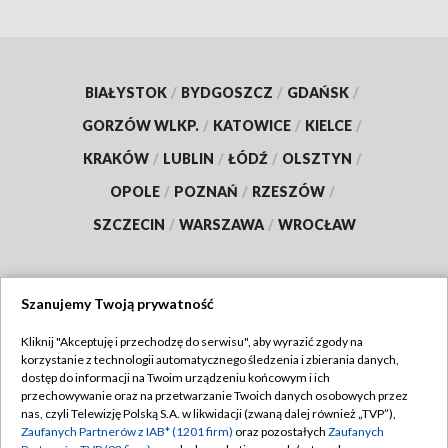
BIAŁYSTOK
/
BYDGOSZCZ
/
GDAŃSK
/
GORZÓW WLKP.
/
KATOWICE
/
KIELCE
/
KRAKÓW
/
LUBLIN
/
ŁÓDŹ
/
OLSZTYN
/
OPOLE
/
POZNAŃ
/
RZESZÓW
/
SZCZECIN
/
WARSZAWA
/
WROCŁAW
Szanujemy Twoją prywatność
Dołącz do nas:
Kliknij "Akceptuję i przechodzę do serwisu", aby wyrazić zgody na
korzystanie z technologii automatycznego śledzenia i zbierania danych,
TVP
dostęp do informacji na Twoim urządzeniu końcowym i ich
Abonament TVP
przechowywanie oraz na przetwarzanie Twoich danych osobowych przez
Regulamin TVP
nas, czyli Telewizję Polską S.A. w likwidacji (zwaną dalej również „TVP”),
Emisja w TVP
Zaufanych Partnerów z IAB* (1201 firm)
oraz pozostałych
Zaufanych
Polityka prywatności