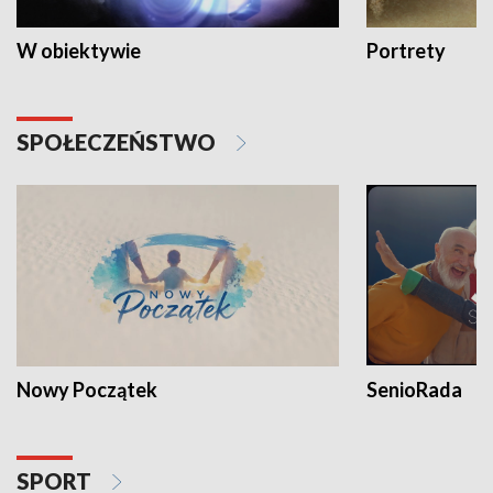
W obiektywie
Portrety
SPOŁECZEŃSTWO
Nowy Początek
SenioRada
SPORT