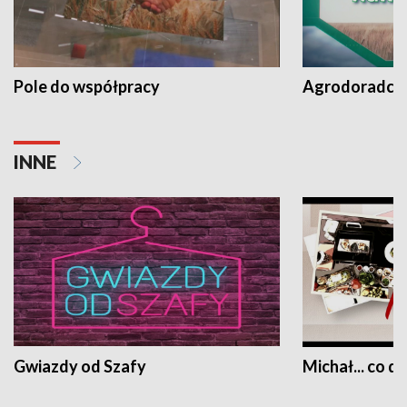
Pole do współpracy
Agrodoradcy 
INNE
Gwiazdy od Szafy
Michał... co dz