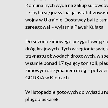
Komunalnych wyda na zakup surowców k
– Chyba się już sytuacja ustabilizowa
wojny w Ukrainie. Dostawcy byli z tamte
zareagował – wyjaśnia Paweł Kułaga.
Do sezonu zimowego przygotowują się 
dróg krajowych. Tych w regionie świ
trzynastu obwodach drogowych, w sp
w sumie ponad 17 tysięcy ton soli, pia
zimowym utrzymaniem dróg – potwier
GDDKiA w Kielcach.
W listopadzie gotowych do wyjazdu na
pługopiaskarek.