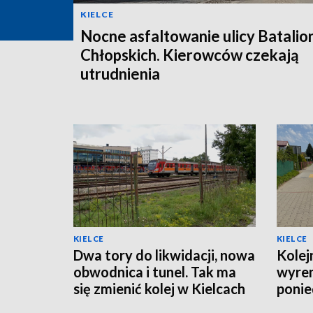
KIELCE
Nocne asfaltowanie ulicy Batali
Chłopskich. Kierowców czekają
utrudnienia
KIELCE
KIELCE
Dwa tory do likwidacji, nowa
Kolej
obwodnica i tunel. Tak ma
wyre
się zmienić kolej w Kielcach
ponie
organ