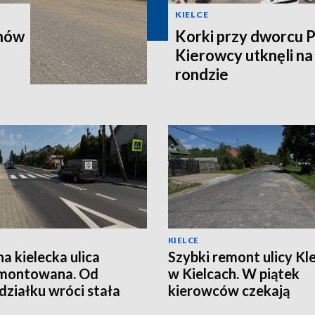
KIELCE
onów
Korki przy dworcu 
Kierowcy utknęli n
rondzie
KIELCE
na kielecka ulica
Szybki remont ulicy Kle
montowana. Od
w Kielcach. W piątek
działku wróci stała
kierowców czekają
izacja ruchu
utrudnienia