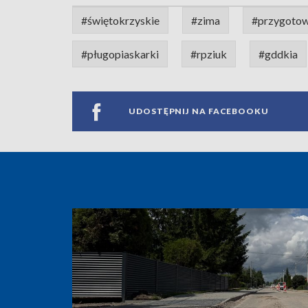
#świętokrzyskie
#zima
#przygotow
#pługopiaskarki
#rpziuk
#gddkia
UDOSTĘPNIJ NA FACEBOOKU