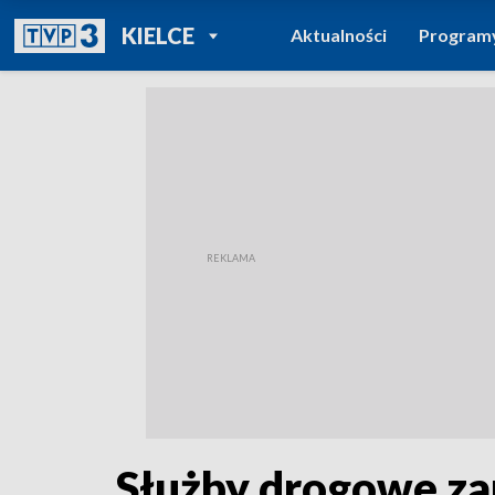
POWRÓT DO
KIELCE
Aktualności
Program
TVP REGIONY
Służby drogowe zap