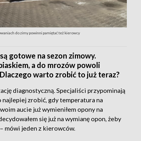
towaniach do zimy powinni pamiętać też kierowcy
 są gotowe na sezon zimowy.
 piaskiem, a do mrozów powoli
Dlaczego warto zrobić to już teraz?
tację diagnostyczną. Specjaliści przypominają
najlepiej zrobić, gdy temperatura na
W swoim aucie już wymieniłem opony na
ecydowałem się już na wymianę opon, żeby
– mówi jeden z kierowców.