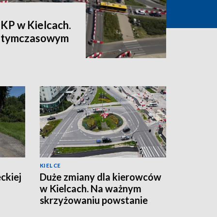
PKP w Kielcach.
a tymczasowym
KIELCE
ckiej
Duże zmiany dla kierowców
w Kielcach. Na ważnym
skrzyżowaniu powstanie
tymczasowe rondo