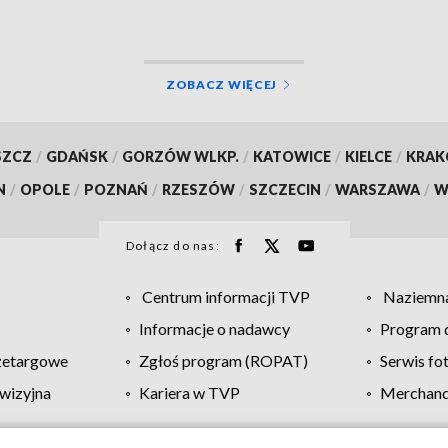
ZOBACZ WIĘCEJ
SZCZ
/
GDAŃSK
/
GORZÓW WLKP.
/
KATOWICE
/
KIELCE
/
KRA
N
/
OPOLE
/
POZNAŃ
/
RZESZÓW
/
SZCZECIN
/
WARSZAWA
/
W
Dołącz do nas:
Centrum informacji TVP
Naziemna
Informacje o nadawcy
Program d
zetargowe
Zgłoś program (ROPAT)
Serwis fo
wizyjna
Kariera w TVP
Merchandi