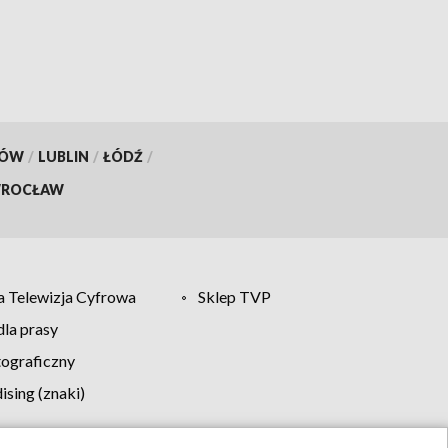
[ZDJĘCIA]
KÓW
/
LUBLIN
/
ŁÓDŹ
/
ROCŁAW
 Telewizja Cyfrowa
Sklep TVP
la prasy
tograficzny
sing (znaki)