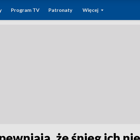
y
Program TV
Patronaty
Więcej
ewniają, że śnieg ich nie