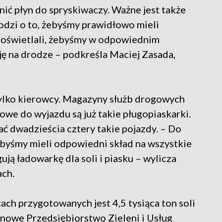
nić płyn do spryskiwaczy. Ważne jest także
odzi o to, żebyśmy prawidłowo mieli
 oświetlali, żebyśmy w odpowiednim
ję na drodze – podkreśla Maciej Zasada,
tylko kierowcy. Magazyny służb drogowych
towe do wyjazdu są już takie pługopiaskarki.
ać dwadzieścia cztery takie pojazdy. – Do
abyśmy mieli odpowiedni skład na wszystkie
ują ładowarkę dla soli i piasku – wylicza
ach.
ch przygotowanych jest 4,5 tysiąca ton soli
jonowe Przedsiębiorstwo Zieleni i Usług