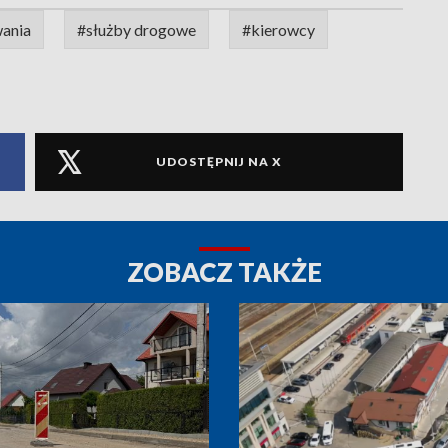
ania
#służby drogowe
#kierowcy
UDOSTĘPNIJ NA X
ZOBACZ TAKŻE