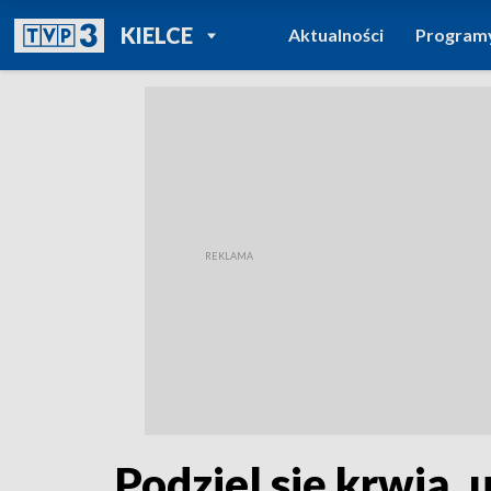
POWRÓT DO
KIELCE
Aktualności
Program
TVP REGIONY
Podziel się krwią,