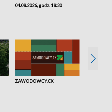
04.08.2026, godz. 18:30
03.08.2026, 
ZAWODOWCY.CK
Solidarni z U