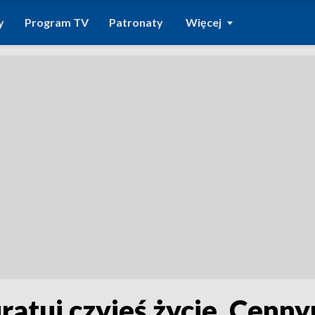
y
Program TV
Patronaty
Więcej
 uratuj czyjeś życie. Ce