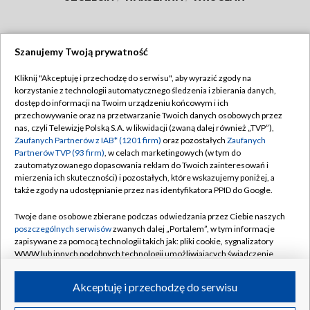
Szanujemy Twoją prywatność
Dołącz do nas:
Kliknij "Akceptuję i przechodzę do serwisu", aby wyrazić zgody na
korzystanie z technologii automatycznego śledzenia i zbierania danych,
TVP
dostęp do informacji na Twoim urządzeniu końcowym i ich
Abonament TVP
przechowywanie oraz na przetwarzanie Twoich danych osobowych przez
Regulamin TVP
nas, czyli Telewizję Polską S.A. w likwidacji (zwaną dalej również „TVP”),
Emisja w TVP
Polityka prywatności
Zaufanych Partnerów z IAB* (1201 firm)
oraz pozostałych
Zaufanych
Partnerów TVP (93 firm)
, w celach marketingowych (w tym do
Centrum informacji TVP
Moje zgody
zautomatyzowanego dopasowania reklam do Twoich zainteresowań i
mierzenia ich skuteczności) i pozostałych, które wskazujemy poniżej, a
Naziemna Telewizja Cyfrowa
Pomoc
także zgody na udostępnianie przez nas identyfikatora PPID do Google.
Sklep TVP
Biuro reklamy
Twoje dane osobowe zbierane podczas odwiedzania przez Ciebie naszych
Rada Programowa
Kontakt
poszczególnych serwisów
zwanych dalej „Portalem”, w tym informacje
zapisywane za pomocą technologii takich jak: pliki cookie, sygnalizatory
System NOS
WWW lub innych podobnych technologii umożliwiających świadczenie
dopasowanych i bezpiecznych usług, personalizację treści oraz reklam,
Informacje o nadawcy
Kanały
udostępnianie funkcji mediów społecznościowych oraz analizowanie
Akceptuję i przechodzę do serwisu
ruchu w Internecie.
Program dla prasy
©2026 Telewizja Polska S.A. w likwidacji