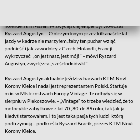
Polacy po 4 dniach rywalizacji zajmują 12 miejsce, prowadzą
Francuzi przed Amerykanami i gospodarzami z Hiszpanii.
Biało-czerwoni sięgnęli po złote medale w 1993 roku w
holenderskim Assen. W zwycięskiej ekipie był wówczas
Ryszard Augustyn. – O niczym innym przez kilkanaście lat
jazdy w kadrze nie marzyłem, żeby ten puchar wziąć,
podnieść i jak zawodnicy z Czech, Holandii, Francji
wykrzyczeć: „on jest nasz, jest mój!" – mówi Ryszard
Augustyn, zwycięzca „sześciodniówki".
Ryszard Augustyn aktualnie jeździ w barwach KTM Novi
Korony Kielce i nadal jest reprezentantem Polski. Startuje
m.in. w Mistrzostwach Europy Vintage. Te odbyły się w
sierpniu w Piekoszowie. – „Vintage”, to trzeba wiedzieć, że to
motocykle zabytkowe z lat 70., 80. do 89 roku, tak jak ja
kiedyś startowałem. I to jest taka pasja tych ludzi, którą
podtrzymują – podkreśla Ryszard Bracik, prezes KTM Novi
Korony Kielce.