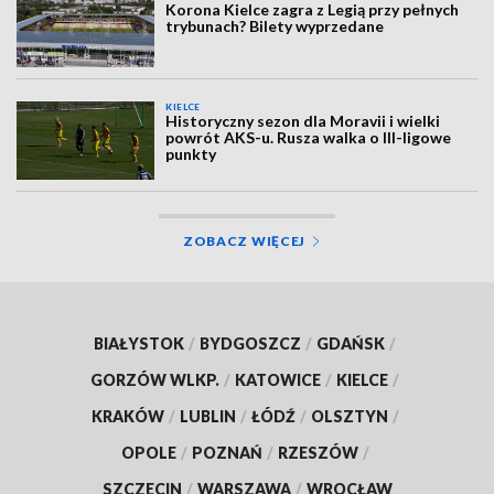
Korona Kielce zagra z Legią przy pełnych
trybunach? Bilety wyprzedane
KIELCE
Historyczny sezon dla Moravii i wielki
powrót AKS-u. Rusza walka o III-ligowe
punkty
ZOBACZ WIĘCEJ
BIAŁYSTOK
/
BYDGOSZCZ
/
GDAŃSK
/
GORZÓW WLKP.
/
KATOWICE
/
KIELCE
/
KRAKÓW
/
LUBLIN
/
ŁÓDŹ
/
OLSZTYN
/
OPOLE
/
POZNAŃ
/
RZESZÓW
/
SZCZECIN
/
WARSZAWA
/
WROCŁAW