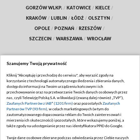
GORZÓW WLKP.
/
KATOWICE
/
KIELCE
/
KRAKÓW
/
LUBLIN
/
ŁÓDŹ
/
OLSZTYN
/
OPOLE
/
POZNAŃ
/
RZESZÓW
/
SZCZECIN
/
WARSZAWA
/
WROCŁAW
Szanujemy Twoją prywatność
Dołącz do nas:
Kliknij "Akceptuję i przechodzę do serwisu", aby wyrazić zgody na
korzystanie z technologii automatycznego śledzenia i zbierania danych,
TVP
dostęp do informacji na Twoim urządzeniu końcowym i ich
Abonament TVP
przechowywanie oraz na przetwarzanie Twoich danych osobowych przez
Regulamin TVP
nas, czyli Telewizję Polską S.A. w likwidacji (zwaną dalej również „TVP”),
Emisja w TVP
Polityka prywatności
Zaufanych Partnerów z IAB* (1201 firm)
oraz pozostałych
Zaufanych
Partnerów TVP (93 firm)
, w celach marketingowych (w tym do
Centrum informacji TVP
Moje zgody
zautomatyzowanego dopasowania reklam do Twoich zainteresowań i
mierzenia ich skuteczności) i pozostałych, które wskazujemy poniżej, a
Naziemna Telewizja Cyfrowa
Pomoc
także zgody na udostępnianie przez nas identyfikatora PPID do Google.
Sklep TVP
Biuro reklamy
Twoje dane osobowe zbierane podczas odwiedzania przez Ciebie naszych