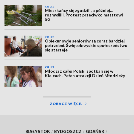
KIELCE
Mieszkańcy się zgodzili, a później…
rozmyślili. Protest przeciwko masztowi
5G
KIELCE
Opiekunowie seniorów są coraz bardziej
potrzebni. Świętokrzyskie społeczeństwo
się starzeje
KIELCE
Młodzi z całej Polski spotkali się w
Kielcach. Pełen atrakcji Dzień Młodzieży
ZOBACZ WIĘCEJ
BIAŁYSTOK
/
BYDGOSZCZ
/
GDAŃSK
/