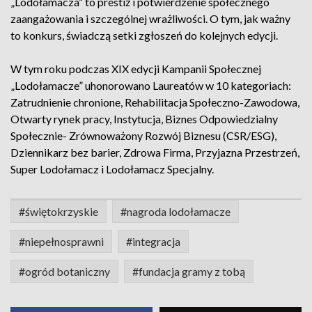
„Lodołamacza” to prestiż i potwierdzenie społecznego
zaangażowania i szczególnej wrażliwości. O tym, jak ważny
to konkurs, świadczą setki zgłoszeń do kolejnych edycji.
W tym roku podczas XIX edycji Kampanii Społecznej
„Lodołamacze” uhonorowano Laureatów w 10 kategoriach:
Zatrudnienie chronione, Rehabilitacja Społeczno-Zawodowa,
Otwarty rynek pracy, Instytucja, Biznes Odpowiedzialny
Społecznie- Zrównoważony Rozwój Biznesu (CSR/ESG),
Dziennikarz bez barier, Zdrowa Firma, Przyjazna Przestrzeń,
Super Lodołamacz i Lodołamacz Specjalny.
#świętokrzyskie
#nagroda lodołamacze
#niepełnosprawni
#integracja
#ogród botaniczny
#fundacja gramy z tobą