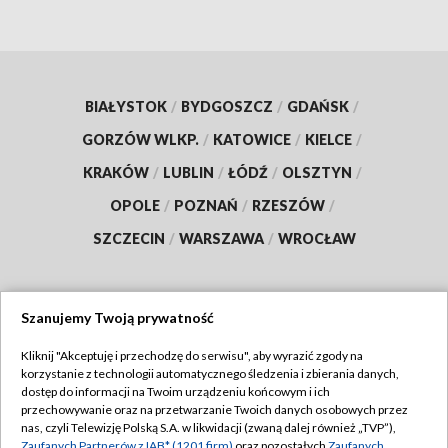
BIAŁYSTOK
/
BYDGOSZCZ
/
GDAŃSK
/
GORZÓW WLKP.
/
KATOWICE
/
KIELCE
/
KRAKÓW
/
LUBLIN
/
ŁÓDŹ
/
OLSZTYN
/
OPOLE
/
POZNAŃ
/
RZESZÓW
/
SZCZECIN
/
WARSZAWA
/
WROCŁAW
Szanujemy Twoją prywatność
Dołącz do nas:
Kliknij "Akceptuję i przechodzę do serwisu", aby wyrazić zgody na
korzystanie z technologii automatycznego śledzenia i zbierania danych,
TVP
dostęp do informacji na Twoim urządzeniu końcowym i ich
Abonament TVP
przechowywanie oraz na przetwarzanie Twoich danych osobowych przez
Regulamin TVP
nas, czyli Telewizję Polską S.A. w likwidacji (zwaną dalej również „TVP”),
Emisja w TVP
Zaufanych Partnerów z IAB* (1201 firm)
oraz pozostałych
Zaufanych
Polityka prywatności