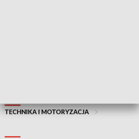
KULTURA I SZTUKA
Informator kulturalny
Drzwi do kult
TECHNIKA I MOTORYZACJA