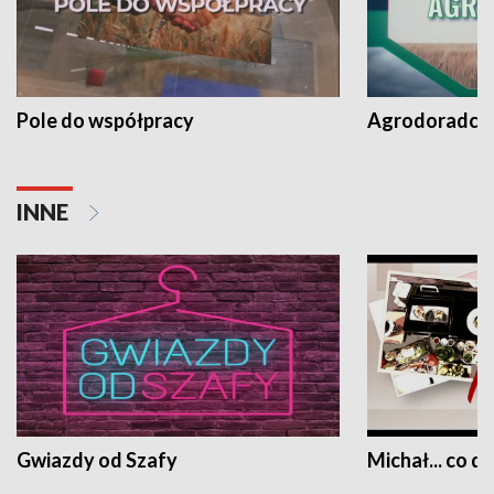
Pole do współpracy
Agrodoradcy 
INNE
Gwiazdy od Szafy
Michał... co dz