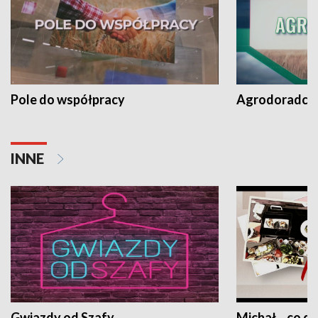
Pole do współpracy
Agrodoradcy 
INNE
Gwiazdy od Szafy
Michał... co dz