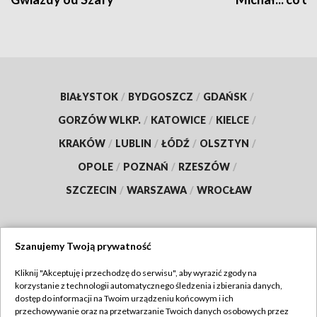
BIAŁYSTOK
/
BYDGOSZCZ
/
GDAŃSK
/
GORZÓW WLKP.
/
KATOWICE
/
KIELCE
/
KRAKÓW
/
LUBLIN
/
ŁÓDŹ
/
OLSZTYN
/
OPOLE
/
POZNAŃ
/
RZESZÓW
/
SZCZECIN
/
WARSZAWA
/
WROCŁAW
Szanujemy Twoją prywatność
Dołącz do nas:
Kliknij "Akceptuję i przechodzę do serwisu", aby wyrazić zgody na
korzystanie z technologii automatycznego śledzenia i zbierania danych,
TVP
dostęp do informacji na Twoim urządzeniu końcowym i ich
Abonament TVP
przechowywanie oraz na przetwarzanie Twoich danych osobowych przez
Regulamin TVP