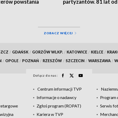
terów powstania
partyzantów. 81 lat od
zawskiego
rozbicia kieleckiego
więzienia
ZOBACZ WIĘCEJ
SZCZ
/
GDAŃSK
/
GORZÓW WLKP.
/
KATOWICE
/
KIELCE
/
KRA
N
/
OPOLE
/
POZNAŃ
/
RZESZÓW
/
SZCZECIN
/
WARSZAWA
/
W
Dołącz do nas:
Centrum informacji TVP
Naziemna
Informacje o nadawcy
Program d
zetargowe
Zgłoś program (ROPAT)
Serwis fo
wizyjna
Kariera w TVP
Merchandi