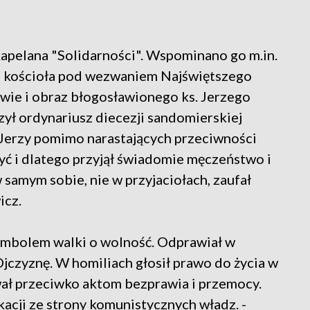
 kapelana "Solidarności". Wspominano go m.in.
o kościoła pod wezwaniem Najświętszego
ie i obraz błogosławionego ks. Jerzego
ył ordynariusz diecezji sandomierskiej
z Jerzy pomimo narastających przeciwności
żyć i dlatego przyjął świadomie męczeństwo i
 samym sobie, nie w przyjaciołach, zaufał
icz.
ymbolem walki o wolność. Odprawiał w
jczyznę. W homiliach głosił prawo do życia w
wał przeciwko aktom bezprawia i przemocy.
kacji ze strony komunistycznych władz. -