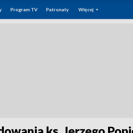
y
Program TV
Patronaty
Więcej
dowania ks. Jerzego Popi