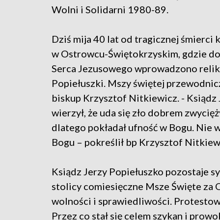
Wolni i Solidarni 1980-89.
Dziś mija 40 lat od tragicznej śmierci
w Ostrowcu-Świętokrzyskim, gdzie d
Serca Jezusowego wprowadzono relikw
Popiełuszki. Mszy świętej przewodnicz
biskup Krzysztof Nitkiewicz. - Ksiąd
wierzył, że uda się zło dobrem zwycię
dlatego pokładał ufność w Bogu. Nie w
Bogu – pokreślił bp Krzysztof Nitkiew
Ksiądz Jerzy Popiełuszko pozostaje s
stolicy comiesięczne Msze Święte za O
wolności i sprawiedliwości. Protesto
Przez co stał się celem szykan i prowo