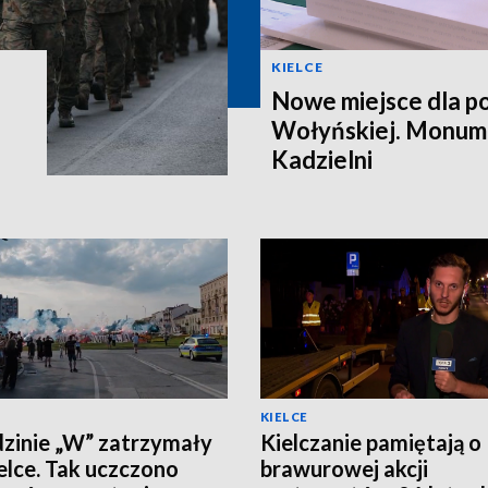
KIELCE
Nowe miejsce dla po
Wołyńskiej. Monume
Kadzielni
KIELCE
zinie „W” zatrzymały
Kielczanie pamiętają o
ielce. Tak uczczono
brawurowej akcji