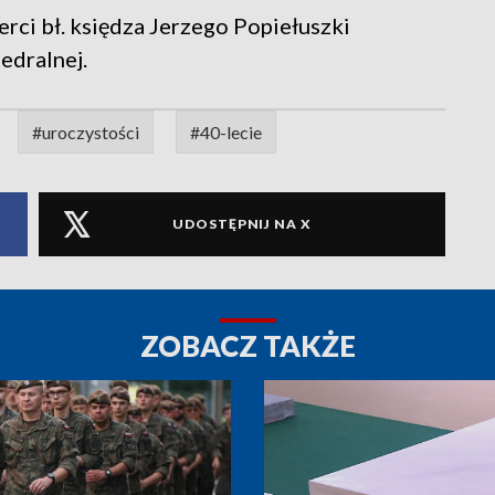
rci bł. księdza Jerzego Popiełuszki
edralnej.
#uroczystości
#40-lecie
UDOSTĘPNIJ NA X
ZOBACZ TAKŻE