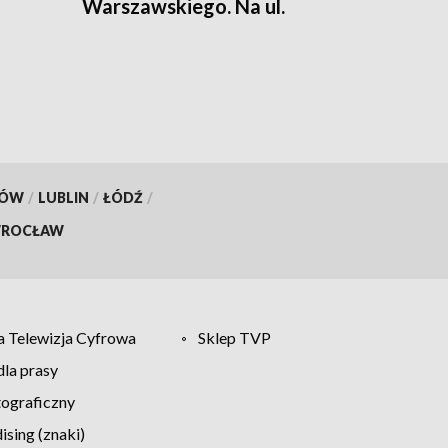
Warszawskiego. Na ul.
Sienkiewicza stanie
barykada
KÓW
/
LUBLIN
/
ŁÓDŹ
/
ROCŁAW
 Telewizja Cyfrowa
Sklep TVP
la prasy
tograficzny
sing (znaki)