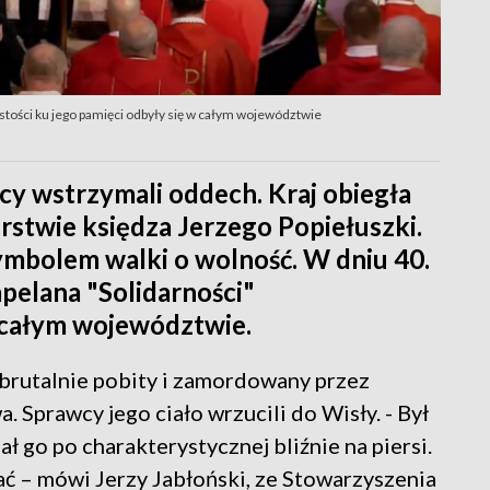
stości ku jego pamięci odbyły się w całym województwie
cy wstrzymali oddech. Kraj obiegła
stwie księdza Jerzego Popiełuszki.
symbolem walki o wolność. W dniu 40.
apelana "Solidarności"
 całym województwie.
 brutalnie pobity i zamordowany przez
 Sprawcy jego ciało wrzucili do Wisły. - Był
ł go po charakterystycznej bliźnie na piersi.
ać – mówi Jerzy Jabłoński, ze Stowarzyszenia