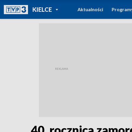
POWRÓT DO
KIELCE
Aktualności
Program
TVP REGIONY
40. rocznica zamor