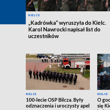
KIELCE
„Kadrówka” wyruszyła do Kielc.
Karol Nawrocki napisał list do
uczestników
KIELCE
KIELCE
100-lecie OSP Bilcza. Były
O god
odznaczenia i uroczysty apel
się K