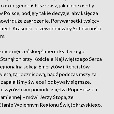
 m.in. generał Kiszczasz, jak i inne osoby
 Polsce, podjęły takie decyzje, aby księdza
nowił duże zagrożenie. Porywał setki tysięcy
ciech Krasucki, przewodniczący Solidarności
im.
nicę męczeńskiej śmierci ks. Jerzego
 Stanął on przy Kościele Najświętszego Serca
egionalna sekcja Emerytów i Rencistów
iętą, tą rocznicową, bądź podczas mszy za
, zapalaliśmy świece i odbywały się msze.
awce wyrósł nam pomnik księdza Popiełuszki i
-Kamiennej – mówi Jerzy Stopa, ze
Stanie Wojennym Regionu Świętokrzyskiego.