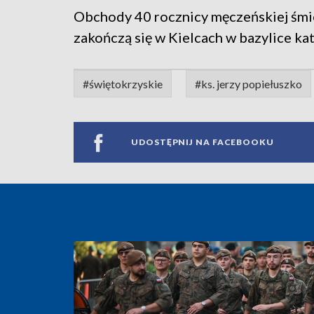
Obchody 40 rocznicy męczeńskiej śmie
zakończą się w Kielcach w bazylice kat
#świętokrzyskie
#ks. jerzy popiełuszko
UDOSTĘPNIJ NA FACEBOOKU