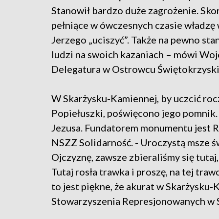
Stanowił bardzo duże zagrożenie. Skoro
pełniące w ówczesnych czasie władzę w
Jerzego „uciszyć”. Także na pewno sta
ludzi na swoich kazaniach – mówi Woj
Delegatura w Ostrowcu Świętokrzysk
W Skarżysku-Kamiennej, by uczcić rocz
Popiełuszki, poświęcono jego pomnik.
Jezusa. Fundatorem monumentu jest R
NSZZ Solidarność. - Uroczystą msze św
Ojczyznę, zawsze zbieraliśmy się tutaj
Tutaj rosła trawka i proszę, na tej tr
to jest piękne, że akurat w Skarżysku
Stowarzyszenia Represjonowanych w 