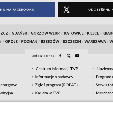
NIJ NA FACEBOOKU
UDOSTĘPNIJ 
SZCZ
/
GDAŃSK
/
GORZÓW WLKP.
/
KATOWICE
/
KIELCE
/
KRA
N
/
OPOLE
/
POZNAŃ
/
RZESZÓW
/
SZCZECIN
/
WARSZAWA
/
W
Dołącz do nas:
Centrum informacji TVP
Naziemna
Informacje o nadawcy
Program d
zetargowe
Zgłoś program (ROPAT)
Serwis fo
wizyjna
Kariera w TVP
Merchandi