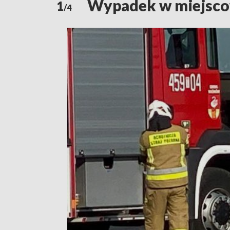
Wypadek w miejsco
1
/4