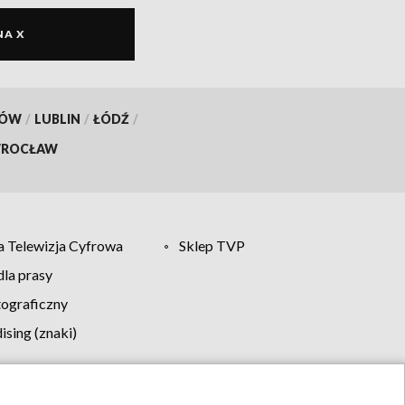
NA X
KÓW
/
LUBLIN
/
ŁÓDŹ
/
ROCŁAW
 Telewizja Cyfrowa
Sklep TVP
la prasy
tograficzny
sing (znaki)