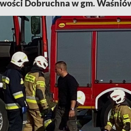
wości Dobruchna w gm. Waśnió