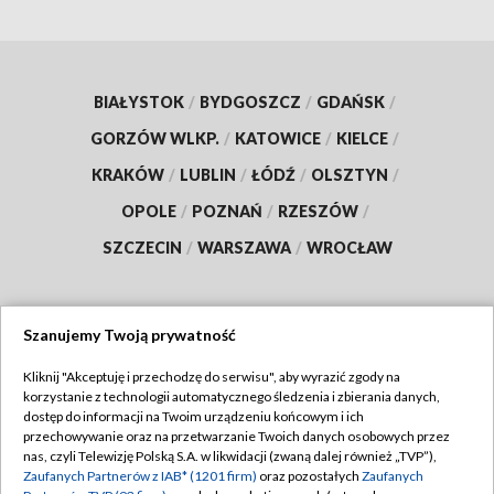
BIAŁYSTOK
/
BYDGOSZCZ
/
GDAŃSK
/
GORZÓW WLKP.
/
KATOWICE
/
KIELCE
/
KRAKÓW
/
LUBLIN
/
ŁÓDŹ
/
OLSZTYN
/
OPOLE
/
POZNAŃ
/
RZESZÓW
/
SZCZECIN
/
WARSZAWA
/
WROCŁAW
Szanujemy Twoją prywatność
Dołącz do nas:
Kliknij "Akceptuję i przechodzę do serwisu", aby wyrazić zgody na
korzystanie z technologii automatycznego śledzenia i zbierania danych,
TVP
dostęp do informacji na Twoim urządzeniu końcowym i ich
Abonament TVP
przechowywanie oraz na przetwarzanie Twoich danych osobowych przez
Regulamin TVP
nas, czyli Telewizję Polską S.A. w likwidacji (zwaną dalej również „TVP”),
Emisja w TVP
Zaufanych Partnerów z IAB* (1201 firm)
oraz pozostałych
Zaufanych
Polityka prywatności