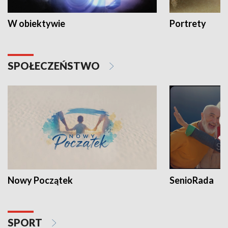
W obiektywie
Portrety
SPOŁECZEŃSTWO
Nowy Początek
SenioRada
SPORT