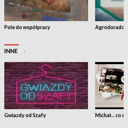
Pole do współpracy
Agrodoradcy 
INNE
Gwiazdy od Szafy
Michał... co dz