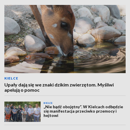
KIELCE
Upały dają się we znaki dzikim zwierzętom. Myśliwi
apelują o pomoc
KIELCE
„Nie bądź obojętny”. W Kielcach odbędzie
się manifestacja przeciwko przemocy i
hejtowi