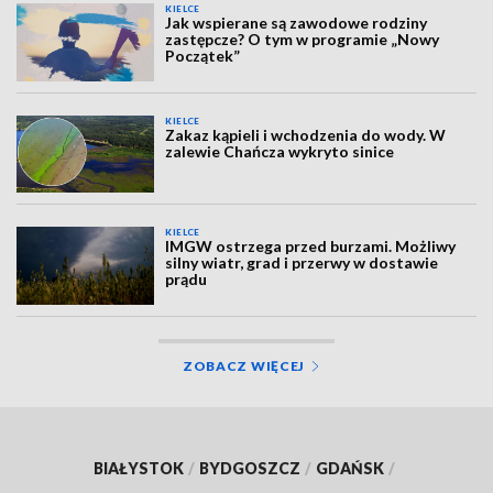
KIELCE
Jak wspierane są zawodowe rodziny
zastępcze? O tym w programie „Nowy
Początek”
KIELCE
Zakaz kąpieli i wchodzenia do wody. W
zalewie Chańcza wykryto sinice
KIELCE
IMGW ostrzega przed burzami. Możliwy
silny wiatr, grad i przerwy w dostawie
prądu
ZOBACZ WIĘCEJ
BIAŁYSTOK
/
BYDGOSZCZ
/
GDAŃSK
/