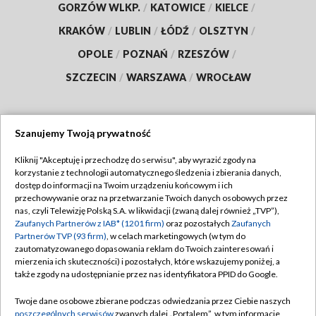
GORZÓW WLKP.
/
KATOWICE
/
KIELCE
/
KRAKÓW
/
LUBLIN
/
ŁÓDŹ
/
OLSZTYN
/
OPOLE
/
POZNAŃ
/
RZESZÓW
/
SZCZECIN
/
WARSZAWA
/
WROCŁAW
Szanujemy Twoją prywatność
Dołącz do nas:
Kliknij "Akceptuję i przechodzę do serwisu", aby wyrazić zgody na
korzystanie z technologii automatycznego śledzenia i zbierania danych,
TVP
dostęp do informacji na Twoim urządzeniu końcowym i ich
Abonament TVP
przechowywanie oraz na przetwarzanie Twoich danych osobowych przez
Regulamin TVP
nas, czyli Telewizję Polską S.A. w likwidacji (zwaną dalej również „TVP”),
Emisja w TVP
Polityka prywatności
Zaufanych Partnerów z IAB* (1201 firm)
oraz pozostałych
Zaufanych
Partnerów TVP (93 firm)
, w celach marketingowych (w tym do
Centrum informacji TVP
Moje zgody
zautomatyzowanego dopasowania reklam do Twoich zainteresowań i
mierzenia ich skuteczności) i pozostałych, które wskazujemy poniżej, a
Naziemna Telewizja Cyfrowa
Pomoc
także zgody na udostępnianie przez nas identyfikatora PPID do Google.
Sklep TVP
Biuro reklamy
Twoje dane osobowe zbierane podczas odwiedzania przez Ciebie naszych
Rada Programowa
Kontakt
poszczególnych serwisów
zwanych dalej „Portalem”, w tym informacje