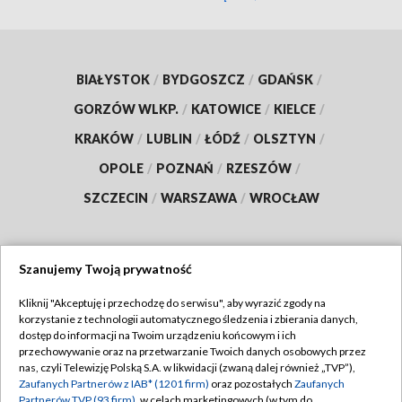
BIAŁYSTOK
/
BYDGOSZCZ
/
GDAŃSK
/
GORZÓW WLKP.
/
KATOWICE
/
KIELCE
/
KRAKÓW
/
LUBLIN
/
ŁÓDŹ
/
OLSZTYN
/
OPOLE
/
POZNAŃ
/
RZESZÓW
/
SZCZECIN
/
WARSZAWA
/
WROCŁAW
Szanujemy Twoją prywatność
Dołącz do nas:
Kliknij "Akceptuję i przechodzę do serwisu", aby wyrazić zgody na
korzystanie z technologii automatycznego śledzenia i zbierania danych,
TVP
dostęp do informacji na Twoim urządzeniu końcowym i ich
Abonament TVP
przechowywanie oraz na przetwarzanie Twoich danych osobowych przez
Regulamin TVP
nas, czyli Telewizję Polską S.A. w likwidacji (zwaną dalej również „TVP”),
Emisja w TVP
Polityka prywatności
Zaufanych Partnerów z IAB* (1201 firm)
oraz pozostałych
Zaufanych
Partnerów TVP (93 firm)
, w celach marketingowych (w tym do