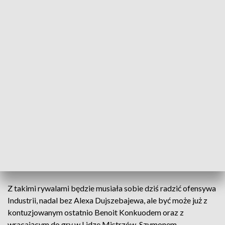
składzie ekipy wicemistrzów Polski, która ostatnie tygodnie
spędziła w rozjazdach. - Siedem dni byliśmy w podroży.
Magdeburg, Płock, Kolstad. Same podróże ciężko
wytrzymać, a jeszcze musimy trenować i grać, dlatego
jeszcze raz powiem: respekt, respekt, respekt – mówi Tałant
Dujszebajew, trener.
Ten należy się także rywalom, bo choć Aalborg gra w tym
sezonie w kratkę ,a w jego szeregach nie ma już światowej
legendy, czyli Mikkela Hansena, to nadal jest to zespół, który
stać nawet na wygranie Ligi Mistrzów. - Kiedy patrzysz na ich
obronę, gdzie stoją Molgard i Holt, to są mistrzowie
olimpijscy, trzykrotni mistrzowie świata, filary obrony
reprezentancji Danii – dodaje kielecki szkoleniowiec.
Z takimi rywalami będzie musiała sobie dziś radzić ofensywa
Industrii, nadal bez Alexa Dujszebajewa, ale być może już z
kontuzjowanym ostatnio Benoit Konkuodem oraz z
wracającym do gry w Lidze Mistrzów, Szymonem